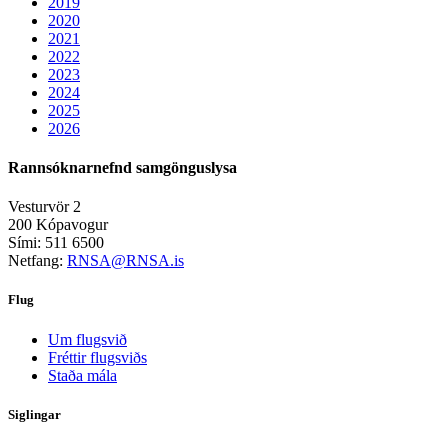
2019
2020
2021
2022
2023
2024
2025
2026
Rannsóknarnefnd samgönguslysa
Vesturvör 2
200 Kópavogur
Sími: 511 6500
Netfang:
RNSA@RNSA.is
Flug
Um flugsvið
Fréttir flugsviðs
Staða mála
Siglingar