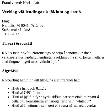
Framkvæmd:
Norlandair
Verklag við lendingar á jöklum og í snjó
Flug
Nr. máls:
M-00414/AIG-02
Staða máls:
Lokuð
10.08.2017
Tillaga í öryggisátt
RNSA beinir því til Norðurflugs að setja í handbækur sínar
verklagsreglur varðandi lendingar á jöklum og á snjó, þegar hætta er
á að flugmenn geti misst viðmið á jörðu.
Afgreiðsla
Norðurflug hefur innleitt tillöguna á eftirfarandi hátt:
Hluti í handbók 8.1.2.2
Hluti af OPC formi
Hluti af þjálfun fyrir þyrlu skíðun þar sem einkum reynir á
þetta og í kennsluefni er ítarlega farið yfir „whiteout“
Hluti af áhættumati sem gert er vegna nýrrar reglugerðar