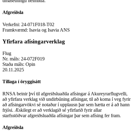
tímasetningu heimilda.
Afgreiðsla
Verkefni:
24-071F018-T02
Framkvæmd:
Isavia og Isavia ANS
Yfirfara afísingarverklag
Flug
Nr. máls:
24-072F019
Staða máls:
Opin
20.11.2025
Tillaga í öryggisátt
RNSA beinir því til afgreiðsluaðila afísingar á Akureyrarflugvelli,
að yfirfara verklag við undirbúning afísingar, til að koma í veg fyrir
að afísingarvökvi sé notaður í upplausn þar sem hætta er á að hann
frjósi. Æskilegt er að verklagið sé yfirfarið fyrir allar
starfsstöðvar afgreiðsluaðila afísingar þar sem afísing fer fram.
Afgreiðsla