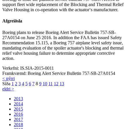
support fleet wide replacement of the Blocking and Thermal Relief
Valve Housing in co-operation with the actuator‘s manufacturer.
Afgreiðsla
Boeing plans to release Boeing Alert Service Bulletin 757-SB-
27A0154 on June 25 2016. In addition the FAA has issued Safety
Recommendation 15.115, a Boeing 757 airplane level safety issue,
mandating evaluation of the spoiler actuator's blocking and thermal
relief valve housing failure to determine appropriate corrective
action.
Verkefni:
IS.SIA-2015-0011
Framkvæmd:
Boeing Alert Service Bulletin 757-SB-27A0154
< nýrri
Síða
1
2
3
4
5
6
7
8
9
10
11
12
13
eldri >
2013
2014
2015
2016
2017
2018