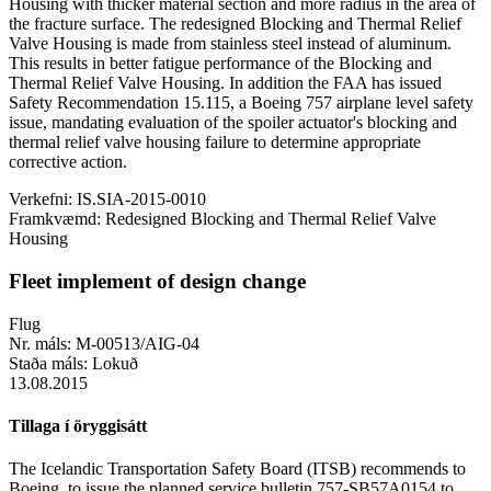
Housing with thicker material section and more radius in the area of
the fracture surface. The redesigned Blocking and Thermal Relief
Valve Housing is made from stainless steel instead of aluminum.
This results in better fatigue performance of the Blocking and
Thermal Relief Valve Housing. In addition the FAA has issued
Safety Recommendation 15.115, a Boeing 757 airplane level safety
issue, mandating evaluation of the spoiler actuator's blocking and
thermal relief valve housing failure to determine appropriate
corrective action.
Verkefni:
IS.SIA-2015-0010
Framkvæmd:
Redesigned Blocking and Thermal Relief Valve
Housing
Fleet implement of design change
Flug
Nr. máls:
M-00513/AIG-04
Staða máls:
Lokuð
13.08.2015
Tillaga í öryggisátt
The Icelandic Transportation Safety Board (ITSB) recommends to
Boeing, to issue the planned service bulletin 757-SB57A0154 to