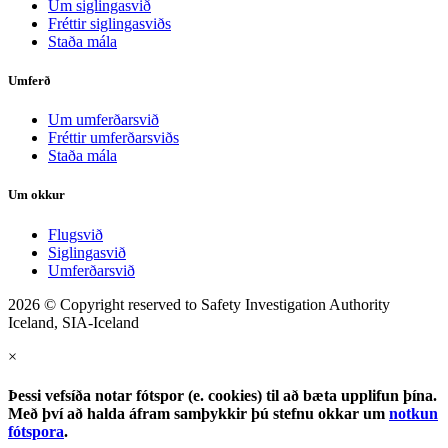
Um siglingasvið
Fréttir siglingasviðs
Staða mála
Umferð
Um umferðarsvið
Fréttir umferðarsviðs
Staða mála
Um okkur
Flugsvið
Siglingasvið
Umferðarsvið
2026 © Copyright reserved to Safety Investigation Authority
Iceland, SIA-Iceland
×
Þessi vefsíða notar fótspor (e. cookies) til að bæta upplifun þína.
Með því að halda áfram samþykkir þú stefnu okkar um
notkun
fótspora
.