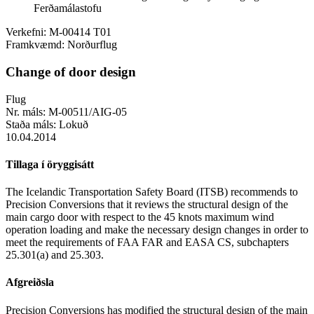
Ferðamálastofu
Verkefni:
M-00414 T01
Framkvæmd:
Norðurflug
Change of door design
Flug
Nr. máls:
M-00511/AIG-05
Staða máls:
Lokuð
10.04.2014
Tillaga í öryggisátt
The Icelandic Transportation Safety Board (ITSB) recommends to
Precision Conversions that it reviews the structural design of the
main cargo door with respect to the 45 knots maximum wind
operation loading and make the necessary design changes in order to
meet the requirements of FAA FAR and EASA CS, subchapters
25.301(a) and 25.303.
Afgreiðsla
Precision Conversions has modified the structural design of the main