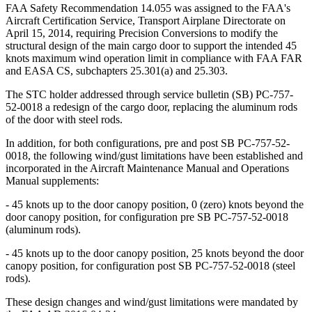
FAA Safety Recommendation 14.055 was assigned to the FAA's
Aircraft Certification Service, Transport Airplane Directorate on
April 15, 2014, requiring Precision Conversions to modify the
structural design of the main cargo door to support the intended 45
knots maximum wind operation limit in compliance with FAA FAR
and EASA CS, subchapters 25.301(a) and 25.303.
The STC holder addressed through service bulletin (SB) PC-757-
52-0018 a redesign of the cargo door, replacing the aluminum rods
of the door with steel rods.
In addition, for both configurations, pre and post SB PC-757-52-
0018, the following wind/gust limitations have been established and
incorporated in the Aircraft Maintenance Manual and Operations
Manual supplements:
- 45 knots up to the door canopy position, 0 (zero) knots beyond the
door canopy position, for configuration pre SB PC-757-52-0018
(aluminum rods).
- 45 knots up to the door canopy position, 25 knots beyond the door
canopy position, for configuration post SB PC-757-52-0018 (steel
rods).
These design changes and wind/gust limitations were mandated by