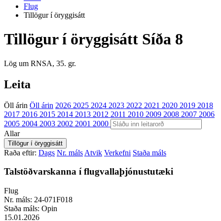
Flug
Tillögur í öryggisátt
Tillögur í öryggisátt
Síða 8
Lög um RNSA, 35. gr.
Leita
Öll árin
Öll árin
2026
2025
2024
2023
2022
2021
2020
2019
2018
2017
2016
2015
2014
2013
2012
2011
2010
2009
2008
2007
2006
2005
2004
2003
2002
2001
2000
Allar
Raða eftir:
Dags
Nr. máls
Atvik
Verkefni
Staða máls
Talstöðvarskanna í flugvallaþjónustutæki
Flug
Nr. máls:
24-071F018
Staða máls:
Opin
15.01.2026