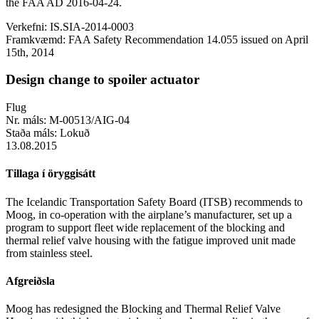
the FAA AD 2016-04-24.
Verkefni:
IS.SIA-2014-0003
Framkvæmd:
FAA Safety Recommendation 14.055 issued on April
15th, 2014
Design change to spoiler actuator
Flug
Nr. máls:
M-00513/AIG-04
Staða máls:
Lokuð
13.08.2015
Tillaga í öryggisátt
The Icelandic Transportation Safety Board (ITSB) recommends to
Moog, in co-operation with the airplane’s manufacturer, set up a
program to support fleet wide replacement of the blocking and
thermal relief valve housing with the fatigue improved unit made
from stainless steel.
Afgreiðsla
Moog has redesigned the Blocking and Thermal Relief Valve