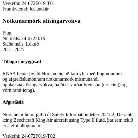
Verkefni:
24-072F019-T01
Framkvæmd:
Icelandair
Notkunarmörk afísingarvökva
Flug
Nr. máls:
24-072F019
Staða máls:
Lokuð
20.11.2025
Tillaga í öryggisátt
RNSA beinir því til Norlandair, að fara yfir með flugmönnum
og afgreiðslumönnum notkunarmörk mismunandi
upplausna afísingarvökva, bæði er varðar hreinsun (de-icing) og
vörn (anti-icing).
Afgreiðsla
Norlandair hefur gefið út Safety Information letter 2025-2, De-/anti-
icing Beechcraft King Air aircraft using Type II fluid, þar sem tekið
er á efni tillögunnar.
Verkefni:
24-072F019-T02