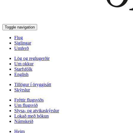
Toggle navigation
Flug
Siglingar
Umferð
Lög og reglugerðir
Um okkur
Starfsfólk
English
Tillögur í öryggisátt
Skýrslur
Fréttir flugsviðs
Um flugsvið
Slysa- og atvikaskýrslur
Lokað með bókun
Námskeið
Heim