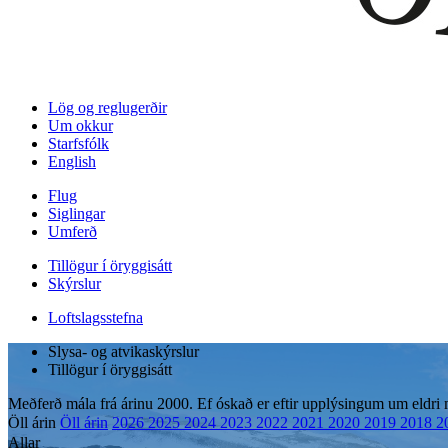
Lög og reglugerðir
Um okkur
Starfsfólk
English
Flug
Siglingar
Umferð
Tillögur í öryggisátt
Skýrslur
Loftslagsstefna
Slysa- og atvikaskýrslur
Tillögur í öryggisátt
Meðferð mála frá árinu 2000. Ef óskað er eftir upplýsingum um eldri
Öll árin
Öll árin
2026
2025
2024
2023
2022
2021
2020
2019
2018
2
Allar