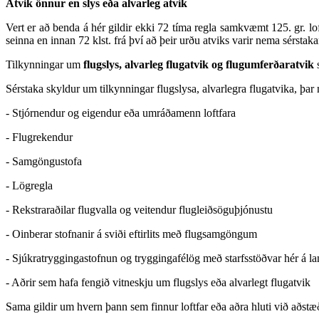
Atvik önnur en slys eða alvarleg atvik
Vert er að benda á hér gildir ekki 72 tíma regla samkvæmt 125. gr. l
seinna en innan 72 klst. frá því að þeir urðu atviks varir nema sérsta
Tilkynningar um
flugslys, alvarleg flugatvik og flugumferðaratvik
s
Sérstaka skyldur um tilkynningar flugslysa, alvarlegra flugatvika, þa
- Stjórnendur og eigendur eða umráðamenn loftfara
- Flugrekendur
- Samgöngustofa
- Lögregla
- Rekstraraðilar flugvalla og veitendur flugleiðsöguþjónustu
- Oinberar stofnanir á sviði eftirlits með flugsamgöngum
- Sjúkratryggingastofnun og tryggingafélög með starfsstöðvar hér á la
- Aðrir sem hafa fengið vitneskju um flugslys eða alvarlegt flugatvik
Sama gildir um hvern þann sem finnur loftfar eða aðra hluti við aðstæðu