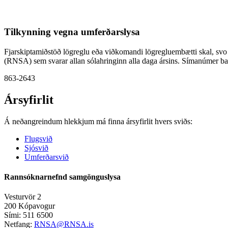
Tilkynning vegna umferðarslysa
Fjarskiptamiðstöð lögreglu eða viðkomandi lögregluembætti skal, s
(RNSA) sem svarar allan sólahringinn alla daga ársins. Símanúmer ba
863-2643
Ársyfirlit
Á neðangreindum hlekkjum má finna ársyfirlit hvers sviðs:
Flugsvið
Sjósvið
Umferðarsvið
Rannsóknarnefnd samgönguslysa
Vesturvör 2
200 Kópavogur
Sími: 511 6500
Netfang:
RNSA@RNSA.is