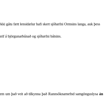
kki gátu fætt lensidælur hafi skert sjóhæfni Ormsins langa, auk þess
hrif á björgunarbúnað og sjóhæfni bátsins.
m um það veit að tilkynna það Rannsóknarnefnd samgönguslysa
án