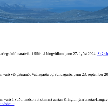
rlegs köfunaratviks í Silfru á Þingvöllum þann 27. ágúst 2024.
Skýrslu
varð við gatnamót Vatnagarða og Sundagarða þann 23. september 2025 þ
em varð á Suðurlandsbraut skammt austan Kringlumýrarbrautar/Laugave
andsbraut