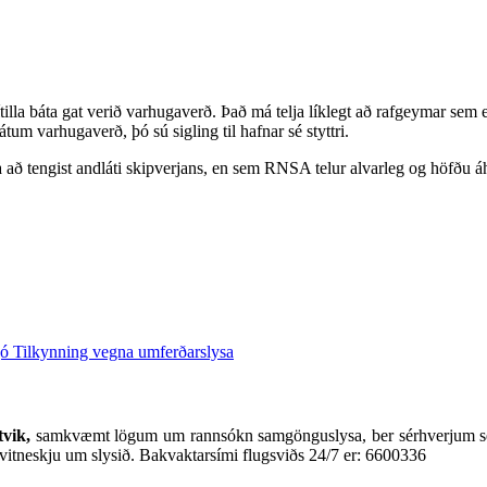
illa báta gat verið varhugaverð. Það má telja líklegt að rafgeymar sem e
um varhugaverð, þó sú sigling til hafnar sé styttri.
 að tengist andláti skipverjans, en sem RNSA telur alvarleg og höfðu á
jó
Tilkynning vegna umferðarslysa
vik,
samkvæmt lögum um rannsókn samgönguslysa, ber sérhverjum se
vitneskju um slysið. Bakvaktarsími flugsviðs 24/7 er: 6600336