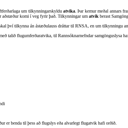
oftferðarlaga um tilkynningarskyldu
atvika
. Þar kemur meðal annars fr
kar aðstæður komi í veg fyrir það. Tilkynningar um
atvik
berast Samgöng
kal því tilkynna án ástæðulauss dráttar til RNSA, en um tilkynningu a
r með talið flugumferðaratvika, til Rannsóknarnefndar samgönguslysa ha
ndi
r er benda til þess að flugslys eða alvarlegt flugatvik hafi orðið.