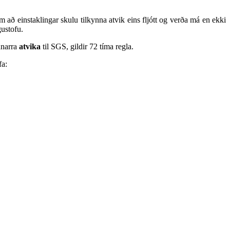
am að e
instaklingar skulu tilkynna atvik eins fljótt og verða má en ekki
ustofu.
nnarra
atvika
til SGS, gildir 72 tíma regla.
fa: