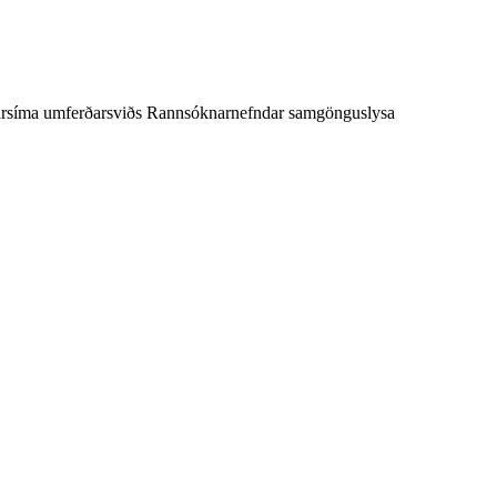
ktarsíma umferðarsviðs Rannsóknarnefndar samgönguslysa