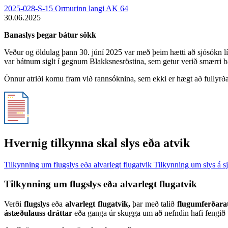
2025-028-S-15 Ormurinn langi AK 64
30.06.2025
Banaslys þegar bátur sökk
Veður og öldulag þann 30. júní 2025 var með þeim hætti að sjósókn lít
var bátnum siglt í gegnum Blakksnesröstina, sem getur verið smærri bát
Önnur atriði komu fram við rannsóknina, sem ekki er hægt að fullyrða
Hvernig tilkynna skal slys eða atvik
Tilkynning um flugslys eða alvarlegt flugatvik
Tilkynning um slys á s
Tilkynning um flugslys eða alvarlegt flugatvik
Verði
flugslys
eða
alvarlegt flugatvik,
þar með talið
flugumferðarat
ástæðulauss dráttar
eða ganga úr skugga um að nefndin hafi fengið 