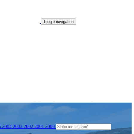
Toggle navigation
5
2004
2003
2002
2001
2000