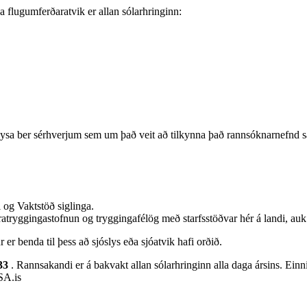
 flugumferðaratvik er allan sólarhringinn:
ysa ber sérhverjum sem um það veit að tilkynna það rannsóknarnefnd
i og Vaktstöð siglinga.
atryggingastofnun og tryggingafélög með starfsstöðvar hér á landi, auk
er benda til þess að sjóslys eða sjóatvik hafi orðið.
33
. Rannsakandi er á bakvakt allan sólarhringinn alla daga ársins. Einn
SA.is