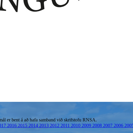
 mál er bent á að hafa samband við skrifstofu RNSA.
017
2016
2015
2014
2013
2012
2011
2010
2009
2008
2007
2006
200