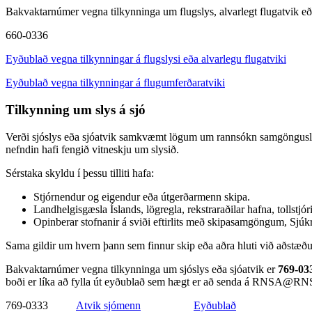
Bakvaktarnúmer vegna tilkynninga um flugslys, alvarlegt flugatvik eða
660-0336
Eyðublað vegna tilkynningar á flugslysi eða alvarlegu flugatviki
Eyðublað vegna tilkynningar á flugumferðaratviki
Tilkynning um slys á sjó
Verði sjóslys eða sjóatvik samkvæmt lögum um rannsókn samgöngusl
nefndin hafi fengið vitneskju um slysið.
Sérstaka skyldu í þessu tilliti hafa:
Stjórnendur og eigendur eða útgerðarmenn skipa.
Landhelgisgæsla Íslands, lögregla, rekstraraðilar hafna, tollstjór
Opinberar stofnanir á sviði eftirlits með skipasamgöngum, Sjúkr
Sama gildir um hvern þann sem finnur skip eða aðra hluti við aðstæður 
Bakvaktarnúmer vegna tilkynninga um sjóslys eða sjóatvik er
769-03
boði er líka að fylla út eyðublað sem hægt er að senda á RNSA@RN
769-0333
Atvik sjómenn
Eyðublað