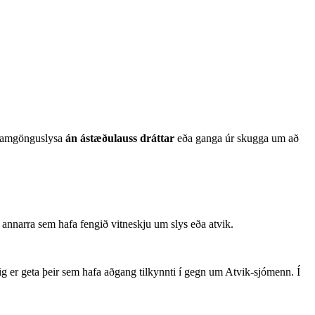
 samgönguslysa
án ástæðulauss dráttar
eða ganga úr skugga um að
 annarra sem hafa fengið vitneskju um slys eða atvik.
ig er geta þeir sem hafa aðgang tilkynnti í gegn um Atvik-sjómenn. Í