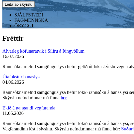
SJÁLFSTÆÐI
FAGMENNSKA
ÖRYGGI
Fréttir
Alvarleg köfunaratvik í Silfru á Þingvöllum
16.07.2026
Rannsóknarnefnd samgönguslysa hefur gefið út lokaskýrslu vegna alva
Útafakstur banaslys
04.06.2026
Rannsóknarnefnd samgönguslysa hefur lokið rannsókn á banaslysi sem 
Skýrslu nefndarinnar má finna
hér
Ekið á gangandi vegfaranda
11.05.2026
Rannsóknarnefnd samgönguslysa hefur lokið rannsókn á banaslysi, s
Vegfarandinn lést í slysinu. Skýrslu nefndarinnar má finna hér:
Suðurl