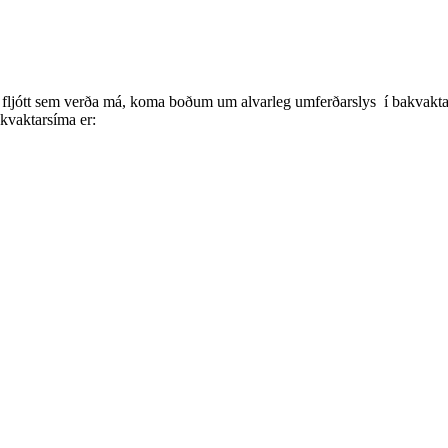
vo fljótt sem verða má, koma boðum um alvarleg umferðarslys í bakva
kvaktarsíma er: