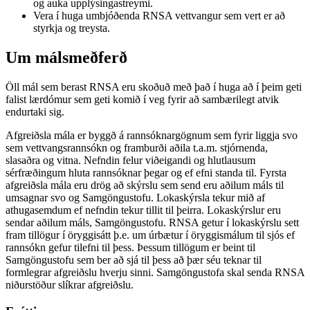
og auka upplýsingastreymi.
Vera í huga umbjóðenda RNSA vettvangur sem vert er að
styrkja og treysta.
Um málsmeðferð
Öll mál sem berast RNSA eru skoðuð með það í huga að í þeim geti
falist lærdómur sem geti komið í veg fyrir að sambærilegt atvik
endurtaki sig.
Afgreiðsla mála er byggð á rannsóknargögnum sem fyrir liggja svo
sem vettvangsrannsókn og framburði aðila t.a.m. stjórnenda,
slasaðra og vitna. Nefndin felur viðeigandi og hlutlausum
sérfræðingum hluta rannsóknar þegar og ef efni standa til. Fyrsta
afgreiðsla mála eru drög að skýrslu sem send eru aðilum máls til
umsagnar svo og Samgöngustofu. Lokaskýrsla tekur mið af
athugasemdum ef nefndin tekur tillit til þeirra. Lokaskýrslur eru
sendar aðilum máls, Samgöngustofu. RNSA getur í lokaskýrslu sett
fram tillögur í öryggisátt þ.e. um úrbætur í öryggismálum til sjós ef
rannsókn gefur tilefni til þess. Þessum tillögum er beint til
Samgöngustofu sem ber að sjá til þess að þær séu teknar til
formlegrar afgreiðslu hverju sinni. Samgöngustofa skal senda RNSA
niðurstöður slíkrar afgreiðslu.