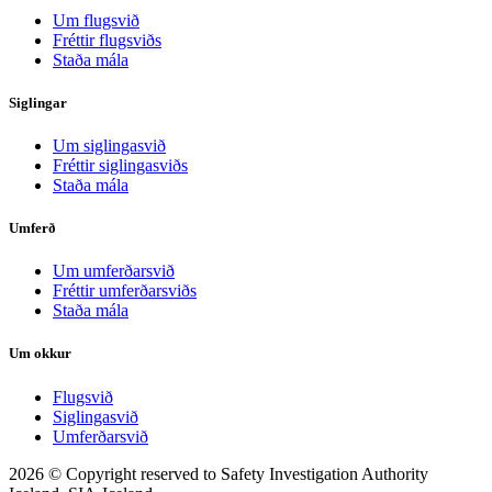
Um flugsvið
Fréttir flugsviðs
Staða mála
Siglingar
Um siglingasvið
Fréttir siglingasviðs
Staða mála
Umferð
Um umferðarsvið
Fréttir umferðarsviðs
Staða mála
Um okkur
Flugsvið
Siglingasvið
Umferðarsvið
2026 © Copyright reserved to Safety Investigation Authority