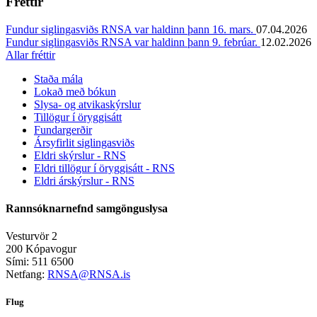
Fréttir
Fundur siglingasviðs RNSA var haldinn þann 16. mars.
07.04.2026
Fundur siglingasviðs RNSA var haldinn þann 9. febrúar.
12.02.2026
Allar fréttir
Staða mála
Lokað með bókun
Slysa- og atvikaskýrslur
Tillögur í öryggisátt
Fundargerðir
Ársyfirlit siglingasviðs
Eldri skýrslur - RNS
Eldri tillögur í öryggisátt - RNS
Eldri árskýrslur - RNS
Rannsóknarnefnd samgönguslysa
Vesturvör 2
200 Kópavogur
Sími: 511 6500
Netfang:
RNSA@RNSA.is
Flug