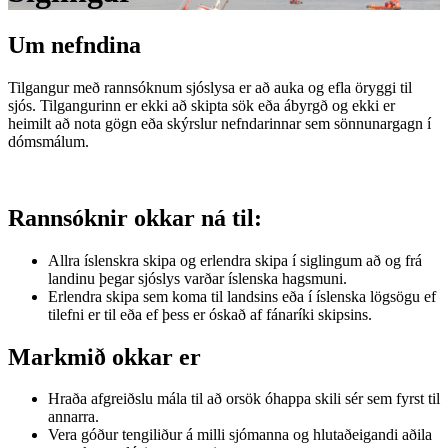
Um nefndina
Tilgangur með rannsóknum sjóslysa er að auka og efla öryggi til
sjós. Tilgangurinn er ekki að skipta sök eða ábyrgð og ekki er
heimilt að nota gögn eða skýrslur nefndarinnar sem sönnunargagn í
dómsmálum.
Rannsóknir okkar ná til:
Allra íslenskra skipa og erlendra skipa í siglingum að og frá
landinu þegar sjóslys varðar íslenska hagsmuni.
Erlendra skipa sem koma til landsins eða í íslenska lögsögu ef
tilefni er til eða ef þess er óskað af fánaríki skipsins.
Markmið okkar er
Hraða afgreiðslu mála til að orsök óhappa skili sér sem fyrst til
annarra.
Vera góður tengiliður á milli sjómanna og hlutaðeigandi aðila