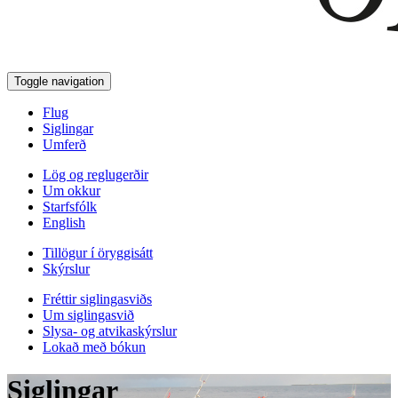
Toggle navigation
Flug
Siglingar
Umferð
Lög og reglugerðir
Um okkur
Starfsfólk
English
Tillögur í öryggisátt
Skýrslur
Fréttir siglingasviðs
Um siglingasvið
Slysa- og atvikaskýrslur
Lokað með bókun
Siglingar