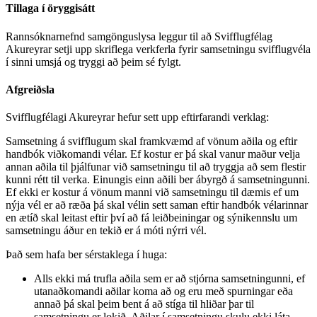
Tillaga í öryggisátt
Rannsóknarnefnd samgönguslysa leggur til að Svifflugfélag
Akureyrar setji upp skriflega verkferla fyrir samsetningu svifflugvéla
í sinni umsjá og tryggi að þeim sé fylgt.
Afgreiðsla
Svifflugfélagi Akureyrar hefur sett upp eftirfarandi verklag:
Samsetning á svifflugum skal framkvæmd af vönum aðila og eftir
handbók viðkomandi vélar. Ef kostur er þá skal vanur maður velja
annan aðila til þjálfunar við samsetningu til að tryggja að sem flestir
kunni rétt til verka. Einungis einn aðili ber ábyrgð á samsetningunni.
Ef ekki er kostur á vönum manni við samsetningu til dæmis ef um
nýja vél er að ræða þá skal vélin sett saman eftir handbók vélarinnar
en ætíð skal leitast eftir því að fá leiðbeiningar og sýnikennslu um
samsetningu áður en tekið er á móti nýrri vél.
Það sem hafa ber sérstaklega í huga:
Alls ekki má trufla aðila sem er að stjórna samsetningunni, ef
utanaðkomandi aðilar koma að og eru með spurningar eða
annað þá skal þeim bent á að stíga til hliðar þar til
samsetningu er lokið. Aðilar í samsetningu skulu ekki láta