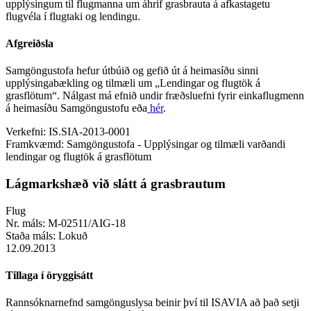
upplýsingum til flugmanna um áhrif grasbrauta á afkastagetu
flugvéla í flugtaki og lendingu.
Afgreiðsla
Samgöngustofa hefur útbúið og gefið út á heimasíðu sinni
upplýsingabækling og tilmæli um „Lendingar og flugtök á
grasflötum“. Nálgast má efnið undir fræðsluefni fyrir einkaflugmenn
á heimasíðu Samgöngustofu eða
hér
.
Verkefni:
IS.SIA-2013-0001
Framkvæmd:
Samgöngustofa - Upplýsingar og tilmæli varðandi
lendingar og flugtök á grasflötum
Lágmarkshæð við slátt á grasbrautum
Flug
Nr. máls:
M-02511/AIG-18
Staða máls:
Lokuð
12.09.2013
Tillaga í öryggisátt
Rannsóknarnefnd samgönguslysa beinir því til ISAVIA að það setji