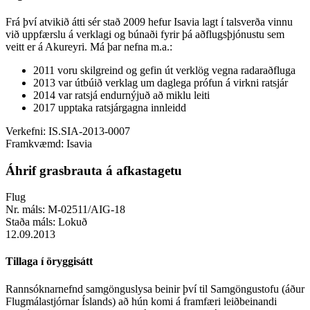
Frá því atvikið átti sér stað 2009 hefur Isavia lagt í talsverða vinnu
við uppfærslu á verklagi og búnaði fyrir þá aðflugsþjónustu sem
veitt er á Akureyri. Má þar nefna m.a.:
2011 voru skilgreind og gefin út verklög vegna radaraðfluga
2013 var útbúið verklag um daglega prófun á virkni ratsjár
2014 var ratsjá endurnýjuð að miklu leiti
2017 upptaka ratsjárgagna innleidd
Verkefni:
IS.SIA-2013-0007
Framkvæmd:
Isavia
Áhrif grasbrauta á afkastagetu
Flug
Nr. máls:
M-02511/AIG-18
Staða máls:
Lokuð
12.09.2013
Tillaga í öryggisátt
Rannsóknarnefnd samgönguslysa beinir því til Samgöngustofu (áður
Flugmálastjórnar Íslands) að hún komi á framfæri leiðbeinandi