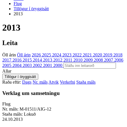
Flug
Tillögur í öryggisátt
2013
2013
Leita
Öll árin
Öll árin
2026
2025
2024
2023
2022
2021
2020
2019
2018
2017
2016
2015
2014
2013
2012
2011
2010
2009
2008
2007
2006
2005
2004
2003
2002
2001
2000
Allar
Raða eftir:
Dags
Nr. máls
Atvik
Verkefni
Staða máls
Verklag um samsetningu
Flug
Nr. máls:
M-01511/AIG-12
Staða máls:
Lokuð
24.10.2013