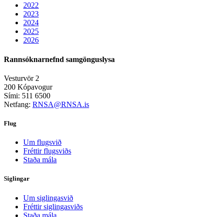
2022
2023
2024
2025
2026
Rannsóknarnefnd samgönguslysa
Vesturvör 2
200 Kópavogur
Sími: 511 6500
Netfang:
RNSA@RNSA.is
Flug
Um flugsvið
Fréttir flugsviðs
Staða mála
Siglingar
Um siglingasvið
Fréttir siglingasviðs
Staða mála