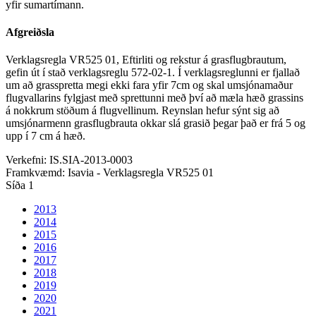
yfir sumartímann.
Afgreiðsla
Verklagsregla VR525 01, Eftirliti og rekstur á grasflugbrautum,
gefin út í stað verklagsreglu 572-02-1. Í verklagsreglunni er fjallað
um að grasspretta megi ekki fara yfir 7cm og skal umsjónamaður
flugvallarins fylgjast með sprettunni með því að mæla hæð grassins
á nokkrum stöðum á flugvellinum. Reynslan hefur sýnt sig að
umsjónarmenn grasflugbrauta okkar slá grasið þegar það er frá 5 og
upp í 7 cm á hæð.
Verkefni:
IS.SIA-2013-0003
Framkvæmd:
Isavia - Verklagsregla VR525 01
Síða 1
2013
2014
2015
2016
2017
2018
2019
2020
2021