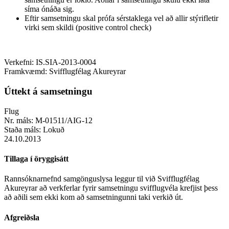
síma ónáða sig.
Eftir samsetningu skal prófa sérstaklega vel að allir stýrifletir
virki sem skildi (positive control check)
Verkefni:
IS.SIA-2013-0004
Framkvæmd:
Svifflugfélag Akureyrar
Úttekt á samsetningu
Flug
Nr. máls:
M-01511/AIG-12
Staða máls:
Lokuð
24.10.2013
Tillaga í öryggisátt
Rannsóknarnefnd samgönguslysa leggur til við Svifflugfélag
Akureyrar að verkferlar fyrir samsetningu svifflugvéla krefjist þess
að aðili sem ekki kom að samsetningunni taki verkið út.
Afgreiðsla