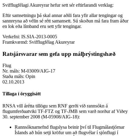
Svifflugfélagi Akureyrar hefur sett sér eftirfarandi verklag:
Eftir samsetningu þá skal annar aðili fara yfir allar tengingar og
sannreyna að vélin sé rétt samansett. Sú skoðun má fara fram áður
en lok eða límband eru sett yfir tengingar.
Verkefni:
IS.SIA-2013-0005
Framkvæmd:
Svifflugfélag Akureyrar
Ratsjársvarar sem gefa upp málþrýstingshæð
Flug
Nr. máls:
M-03009/AIG-17
Staða máls:
Opin
02.10.2013
Tillaga í öryggisátt
RNSA vill árétta tillögu sem RNF gerði við rannsókn á
flugumferðaatviki TF-FTZ og TF-JMB sem varð norður af Viðey
30. september 2008 (M-05908/AIG-18):
Rannsóknarnefnd flugslysa beinir því til Flugmálastjórnar
Íslands að hún setji kröfur um að flugvélar í sjónflugi í