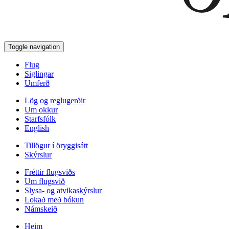
Toggle navigation
Flug
Siglingar
Umferð
Lög og reglugerðir
Um okkur
Starfsfólk
English
Tillögur í öryggisátt
Skýrslur
Fréttir flugsviðs
Um flugsvið
Slysa- og atvikaskýrslur
Lokað með bókun
Námskeið
Heim