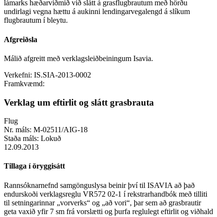
lámarks hæðarviðmið við slátt á grasflugbrautum með hörðu
undirlagi vegna hættu á aukinni lendingarvegalengd á slíkum
flugbrautum í bleytu.
Afgreiðsla
Málið afgreitt með verklagsleiðbeiningum Isavia.
Verkefni:
IS.SIA-2013-0002
Framkvæmd:
Verklag um eftirlit og slátt grasbrauta
Flug
Nr. máls:
M-02511/AIG-18
Staða máls:
Lokuð
12.09.2013
Tillaga í öryggisátt
Rannsóknarnefnd samgönguslysa beinir því til ISAVIA að það
endurskoði verklagsreglu VR572 02-1 í rekstrarhandbók með tilliti
til setningarinnar „vorverks“ og „að vori“, þar sem að grasbrautir
geta vaxið yfir 7 sm frá vorslætti og þurfa reglulegt eftirlit og viðhald