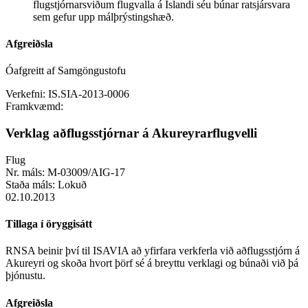
flugstjórnarsviðum flugvalla á Íslandi séu búnar ratsjársvara
sem gefur upp málþrýstingshæð.
Afgreiðsla
Óafgreitt af Samgöngustofu
Verkefni:
IS.SIA-2013-0006
Framkvæmd:
Verklag aðflugsstjórnar á Akureyrarflugvelli
Flug
Nr. máls:
M-03009/AIG-17
Staða máls:
Lokuð
02.10.2013
Tillaga í öryggisátt
RNSA beinir því til ISAVIA að yfirfara verkferla við aðflugsstjórn á
Akureyri og skoða hvort þörf sé á breyttu verklagi og búnaði við þá
þjónustu.
Afgreiðsla