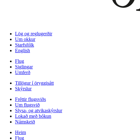
Lög og reglugerðir
Um okkur
Starfsfólk
English
Flug
Siglingar
Umferð
Tillögur í öryggisátt
Skýrslur
Fréttir flugsviðs
Um flugsvið
Slysa- og atvikaskýrslur
Lokað með bókun
Námskeið
Heim
Flug