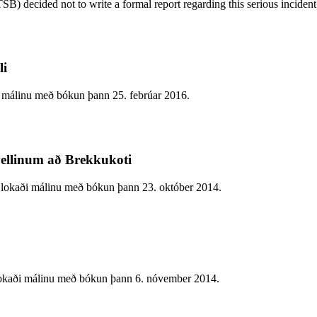
SB) decided not to write a formal report regarding this serious incide
li
málinu með bókun þann 25. febrúar 2016.
vellinum að Brekkukoti
 lokaði málinu með bókun þann 23. október 2014.
 lokaði málinu með bókun þann 6. nóvember 2014.