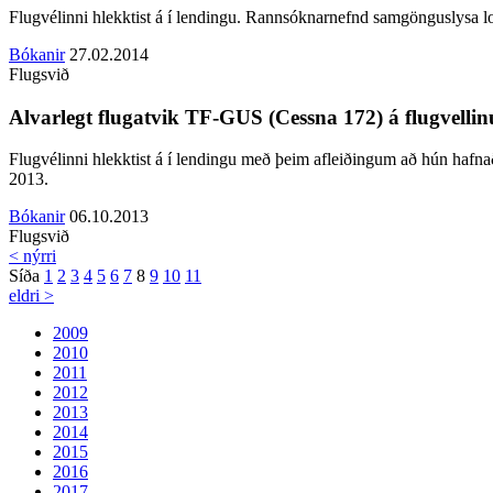
Flugvélinni hlekktist á í lendingu.
Rannsóknarnefnd samgönguslysa lo
Bókanir
27.02.2014
Flugsvið
Alvarlegt flugatvik TF-GUS (Cessna 172) á flugvell
Flugvélinni hlekktist á í lendingu með þeim afleiðingum að hún haf
2013.
Bókanir
06.10.2013
Flugsvið
< nýrri
Síða
1
2
3
4
5
6
7
8
9
10
11
eldri >
2009
2010
2011
2012
2013
2014
2015
2016
2017