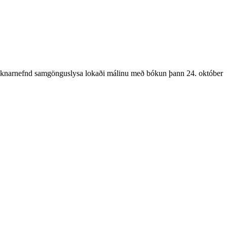
nsóknarnefnd samgönguslysa lokaði málinu með bókun þann 24. október