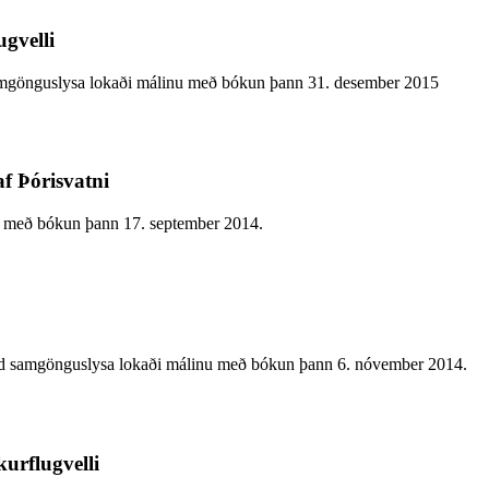
gvelli
d samgönguslysa lokaði málinu með bókun þann 31. desember 2015
f Þórisvatni
 með bókun þann 17. september 2014.
rnefnd samgönguslysa lokaði málinu með bókun þann 6. nóvember 2014.
urflugvelli