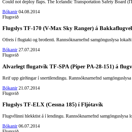
Could not deploy flaps.
The Icelandic Transportation Safety Board (IT
Bókanir
04.08.2014
Flugsvið
Flugslys TF-170 (V-Max Sky Ranger) á Bakkaflugvel
Ofreis í flugtaki og brotlenti.
Rannsóknarnefnd samgönguslysa lokaði 
Bókanir
27.07.2014
Flugsvið
Alvarlegt flugatvik TF-SPA (Piper PA-28-151) á flug
Reif upp girðingar í snertilendingu. Rannsóknarnefnd samgönguslysa
Bókanir
21.07.2014
Flugsvið
Flugslys TF-ELX (Cessna 185) í Fljótavík
Flugvélinni hlekktist á í lendingu. Rannsóknarnefnd samgönguslysa
Bókanir
06.07.2014
Flugsvið