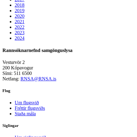
2018
2019
2020
2021
2022
2023
2024
Rannsóknarnefnd samgönguslysa
Vesturvör 2
200 Kópavogur
Sími: 511 6500
Netfang:
RNSA@RNSA.is
Flug
Um flugsvið
Fréttir flugsviðs
Staða mála
Siglingar