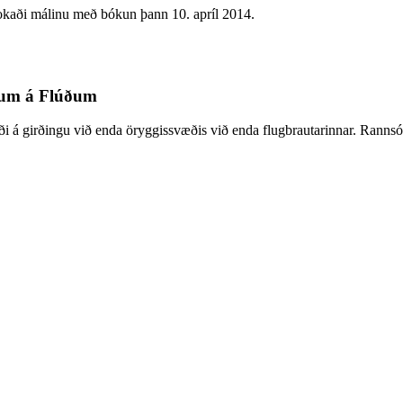
kaði málinu með bókun þann 10. apríl 2014.
inum á Flúðum
naði á girðingu við enda öryggissvæðis við enda flugbrautarinnar. Ran