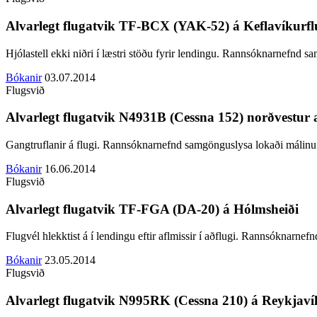
Alvarlegt flugatvik TF-BCX (YAK-52) á Keflavíkurflu
Hjólastell ekki niðri í læstri stöðu fyrir lendingu. Rannsóknarnefn
Bókanir
03.07.2014
Flugsvið
Alvarlegt flugatvik N4931B (Cessna 152) norðvestur a
Gangtruflanir á flugi.
Rannsóknarnefnd samgönguslysa lokaði málinu
Bókanir
16.06.2014
Flugsvið
Alvarlegt flugatvik TF-FGA (DA-20) á Hólmsheiði
Flugvél hlekktist á í lendingu eftir aflmissir í aðflugi. Rannsókna
Bókanir
23.05.2014
Flugsvið
Alvarlegt flugatvik N995RK (Cessna 210) á Reykjavík