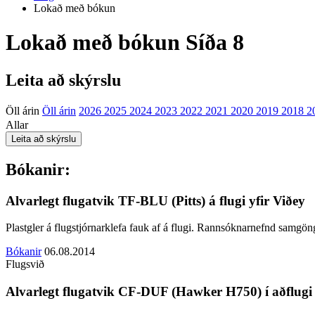
Lokað með bókun
Lokað með bókun
Síða 8
Leita að skýrslu
Öll árin
Öll árin
2026
2025
2024
2023
2022
2021
2020
2019
2018
2
Allar
Bókanir:
Alvarlegt flugatvik TF-BLU (Pitts) á flugi yfir Viðey
Plastgler á flugstjórnarklefa fauk af á flugi.
Rannsóknarnefnd samgöng
Bókanir
06.08.2014
Flugsvið
Alvarlegt flugatvik CF-DUF (Hawker H750) í aðflugi 