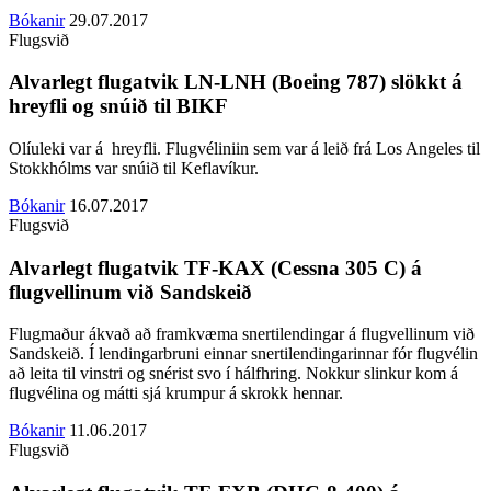
Bókanir
29.07.2017
Flugsvið
Alvarlegt flugatvik LN-LNH (Boeing 787) slökkt á
hreyfli og snúið til BIKF
Olíuleki var á hreyfli. Flugvéliniin sem var á leið frá Los Angeles til
Stokkhólms var snúið til Keflavíkur.
Bókanir
16.07.2017
Flugsvið
Alvarlegt flugatvik TF-KAX (Cessna 305 C) á
flugvellinum við Sandskeið
Flugmaður ákvað að framkvæma snertilendingar á flugvellinum við
Sandskeið. Í lendingarbruni einnar snertilendingarinnar fór flugvélin
að leita til vinstri og snérist svo í hálfhring. Nokkur slinkur kom á
flugvélina og mátti sjá krumpur á skrokk hennar.
Bókanir
11.06.2017
Flugsvið