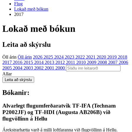
Flug
Lokað með bókun
2017
Lokað með bókun
Leita að skýrslu
Öll árin
Öll árin
2026
2025
2024
2023
2022
2021
2020
2019
2018
2017
2016
2015
2014
2013
2012
2011
2010
2009
2008
2007
2006
2005
2004
2003
2002
2001
2000
Allar
Bókanir:
Alvarlegt flugumferðaratvik TF-IFA (Technam
P2002JF) og TF-HDI (Augusta AB206B) við
flugvöllinn á Hellu
Árekstrarhætta varð á milli loftfaranna við flugvöllinn á Hellu.