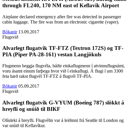
through FL240, 170 NM east of Keflavik Airport
Airplane declared emergency after fire was detected in passenger
cabin luggage. The fire was from an electronic cigarette (vaper).
Bókanir
13.09.2017
Flugsvið
Alvarlegt flugatvik TF-FTZ (Textron 172S) og TF-
PIA (Piper PA-28-161) vestan Langjökuls
Flugmenn beggja flugvéla, báðir einkaflugmenn í atvinnuflugnámi,
voru ásamt einum farþega hvor við í einkaflugi. Á flugi í um 3300
feta hæð rakst flugvél TF-FTZ á flugvél TF-PIA.
Bókanir
05.09.2017
Flugsvið
Alvarlegt flugatvik G-VYUM (Boeing 787) slökkt á
hreyfli og snúið til BIKF
Olíuleki á hreyfli. Flugvélin var á leiðinni frá Seattle til London og
var snúið til Keflavíkur.