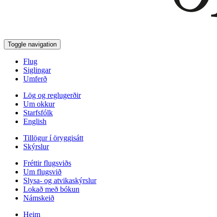
Toggle navigation
Flug
Siglingar
Umferð
Lög og reglugerðir
Um okkur
Starfsfólk
English
Tillögur í öryggisátt
Skýrslur
Fréttir flugsviðs
Um flugsvið
Slysa- og atvikaskýrslur
Lokað með bókun
Námskeið
Heim