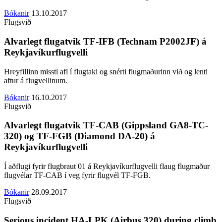
Bókanir
13.10.2017
Flugsvið
Alvarlegt flugatvik TF-IFB (Technam P2002JF) á
Reykjavíkurflugvelli
Hreyfillinn missti afl í flugtaki og snérti flugmaðurinn við og lenti
aftur á flugvellinum.
Bókanir
16.10.2017
Flugsvið
Alvarlegt flugatvik TF-CAB (Gippsland GA8-TC-
320) og TF-FGB (Diamond DA-20) á
Reykjavíkurflugvelli
Í aðflugi fyrir flugbraut 01 á Reykjavíkurflugvelli flaug flugmaður
flugvélar TF-CAB í veg fyrir flugvél TF-FGB.
Bókanir
28.09.2017
Flugsvið
Serious incident HA-LPK (Airbus 320) during climb