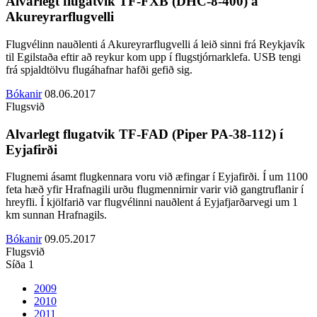
Alvarlegt flugatvik TF-FXB (DHC-8-400) á
Akureyrarflugvelli
Flugvélinn nauðlenti á Akureyrarflugvelli á leið sinni frá Reykjavík
til Egilstaða eftir að reykur kom upp í flugstjórnarklefa. USB tengi
frá spjaldtölvu flugáhafnar hafði gefið sig.
Bókanir
08.06.2017
Flugsvið
Alvarlegt flugatvik TF-FAD (Piper PA-38-112) í
Eyjafirði
Flugnemi ásamt flugkennara voru við æfingar í Eyjafirði. Í um 1100
feta hæð yfir Hrafnagili urðu flugmennirnir varir við gangtruflanir í
hreyfli. Í kjölfarið var flugvélinni nauðlent á Eyjafjarðarvegi um 1
km sunnan Hrafnagils.
Bókanir
09.05.2017
Flugsvið
Síða 1
2009
2010
2011