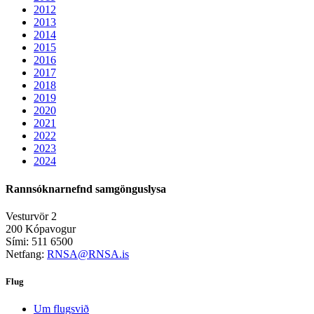
2012
2013
2014
2015
2016
2017
2018
2019
2020
2021
2022
2023
2024
Rannsóknarnefnd samgönguslysa
Vesturvör 2
200 Kópavogur
Sími: 511 6500
Netfang:
RNSA@RNSA.is
Flug
Um flugsvið