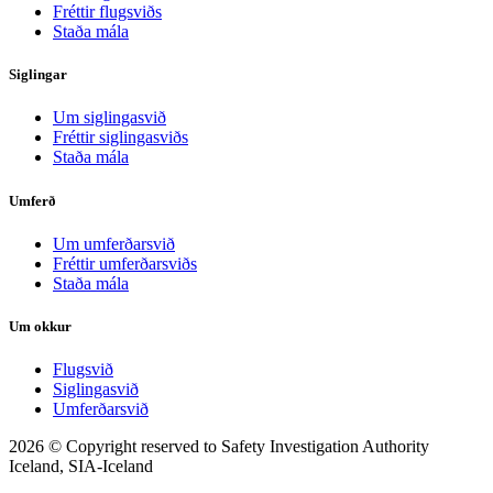
Fréttir flugsviðs
Staða mála
Siglingar
Um siglingasvið
Fréttir siglingasviðs
Staða mála
Umferð
Um umferðarsvið
Fréttir umferðarsviðs
Staða mála
Um okkur
Flugsvið
Siglingasvið
Umferðarsvið
2026 © Copyright reserved to Safety Investigation Authority
Iceland, SIA-Iceland