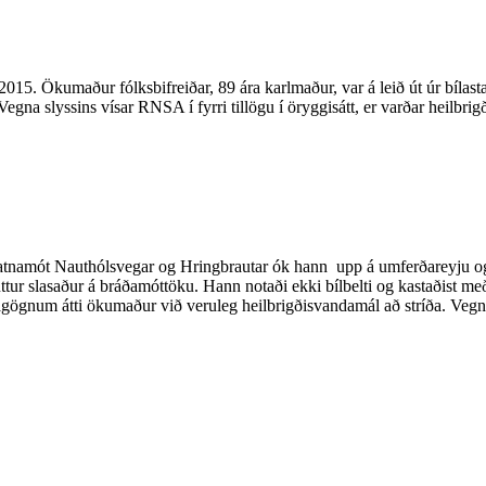
2015. Ökumaður fólksbifreiðar, 89 ára karlmaður, var á leið út úr bíl
gna slyssins vísar RNSA í fyrri tillögu í öryggisátt, er varðar heilbr
gatnamót Nauthólsvegar og Hringbrautar ók hann upp á umferðareyju o
tur slasaður á bráðamóttöku. Hann notaði ekki bílbelti og kastaðist með
num átti ökumaður við veruleg heilbrigðisvandamál að stríða. Vegna sl