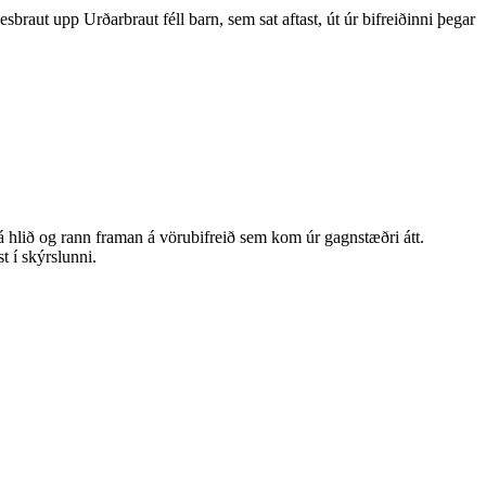
aut upp Urðarbraut féll barn, sem sat aftast, út úr bifreiðinni þegar
 á hlið og rann framan á vörubifreið sem kom úr gagnstæðri átt.
t í skýrslunni.