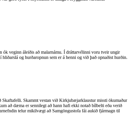
k veginn áleiðis að malarnámu. Í dráttarvélinni voru tveir ungir
 hliðarslá og hurðaropnun sem er á henni og við það opnaðist hurðin.
að Skaftafelli. Skammt vestan við Kirkjubæjarklaustur missti ökumaður
verkum að dæma er sennilegt að hann hafi ekki notað bílbelti eða verið
knarnefndin telur mikilvægt að Samgöngustofa fái aukið fjármagn til