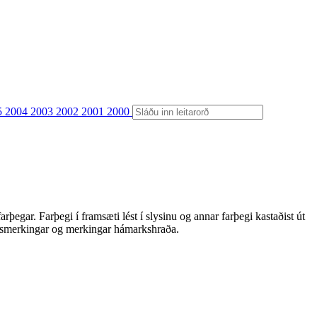
5
2004
2003
2002
2001
2000
egar. Farþegi í framsæti lést í slysinu og annar farþegi kastaðist út
orðsmerkingar og merkingar hámarkshraða.