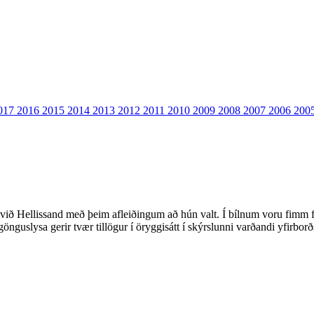
017
2016
2015
2014
2013
2012
2011
2010
2009
2008
2007
2006
200
ið Hellissand með þeim afleiðingum að hún valt. Í bílnum voru fimm farþ
gönguslysa gerir tvær tillögur í öryggisátt í skýrslunni varðandi yfirb