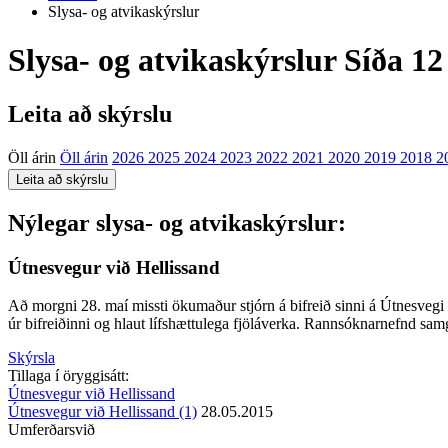
Slysa- og atvikaskýrslur
Slysa- og atvikaskýrslur
Síða 12
Leita að skýrslu
Öll árin
Öll árin
2026
2025
2024
2023
2022
2021
2020
2019
2018
2
Nýlegar slysa- og atvikaskýrslur:
Útnesvegur við Hellissand
Að morgni 28. maí missti ökumaður stjórn á bifreið sinni á Útnesvegi v
úr bifreiðinni og hlaut lífshættulega fjöláverka. Rannsóknarnefnd sam
Skýrsla
Tillaga í öryggisátt:
Útnesvegur við Hellissand
Útnesvegur við Hellissand (1)
28.05.2015
Umferðarsvið