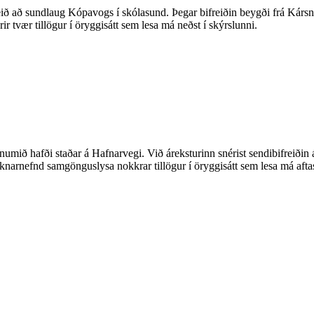
að sundlaug Kópavogs í skólasund. Þegar bifreiðin beygði frá Kársnesbr
tvær tillögur í öryggisátt sem lesa má neðst í skýrslunni.
 numið hafði staðar á Hafnarvegi. Við áreksturinn snérist sendibifreiðin
óknarnefnd samgönguslysa nokkrar tillögur í öryggisátt sem lesa má aftas