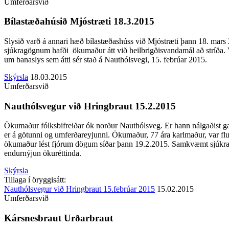
Umferðarsvið
Bílastæðahúsið Mjóstræti 18.3.2015
Slysið varð á annari hæð bílastæðashúss við Mjóstræti þann 18. mars 
sjúkragögnum hafði ökumaður átt við heilbrigðisvandamál að stríða. Ve
um banaslys sem átti sér stað á Nauthólsvegi, 15. febrúar 2015.
Skýrsla
18.03.2015
Umferðarsvið
Nauthólsvegur við Hringbraut 15.2.2015
Ökumaður fólksbifreiðar ók norður Nauthólsveg. Er hann nálgaðist 
er á götunni og umferðareyjunni. Ökumaður, 77 ára karlmaður, var flut
ökumaður lést fjórum dögum síðar þann 19.2.2015. Samkvæmt sjúkragög
endurnýjun ökuréttinda.
Skýrsla
Tillaga í öryggisátt:
Nauthólsvegur við Hringbraut 15.febrúar 2015
15.02.2015
Umferðarsvið
Kársnesbraut Urðarbraut