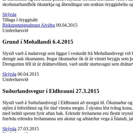
skoðunarhandbók ökutækja og ábendingar um notkun öryggisbelta og 
Skýrsla
Tillaga í öryggisátt:
Biskupstungnabraut Alviðra
09.04.2015
Umferðarsvið
Grund í Meðallandi 6.4.2015
Slysið varð á malarvegi sem liggur í vesturátt frá Meðallandsvegi v
drengir auk ökumanns. Þegar ökumaður ók út úr vinstri beygju sem þa
Drengurinn féll út úr dráttarvélinni, varð undir sturtuvagni sem dráttar
Skýrsla
06.04.2015
Umferðarsvið
Suðurlandsvegur í Eldhrauni 27.3.2015
Slysið varð á Suðurlandsvegi í Eldhrauni að morgni til. Ökumaður og f
stjórn á bifreiðinni og fór útaf vinstra megin. Í slysinu lést tvítug ko
með beltið spennt fyrir aftan bak. Erlendir ferðamenn eru flestir reyns
fræðslu erlendra ferðamanna um akstur og aðstæður vega á Íslandi, ja
Skýrsla
27.03.2015