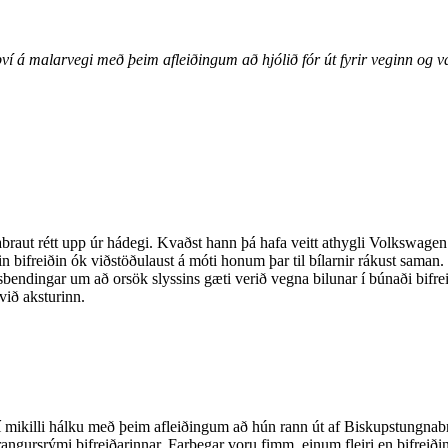
 því á malarvegi með þeim afleiðingum að hjólið fór út fyrir veginn og
ut rétt upp úr hádegi. Kvaðst hann þá hafa veitt athygli Volkswagen Go
hin bifreiðin ók viðstöðulaust á móti honum þar til bílarnir rákust sama
endingar um að orsök slyssins gæti verið vegna bilunar í búnaði bifrei
ið aksturinn.
í mikilli hálku með þeim afleiðingum að hún rann út af Biskupstungnabra
farangursrými bifreiðarinnar. Farþegar voru fimm, einum fleiri en bifreiðin 