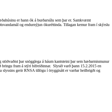
astæðahúsinu er hann ók á burðarsúlu sem þar er. Samkvæmt
igðisvandamál og endurnýjun ökuréttinda. Tillagan kemur fram í skýrslu
g stöðvaðist þar snögglega á háum kantsteini þar sem hæðarmismunur
 bringu fram á stýri bifreiðinnar. Slysið varð þann 15.2.2015 en
yssins gerir RNSA tillögu í öryggisátt er varðar heilbrigði og