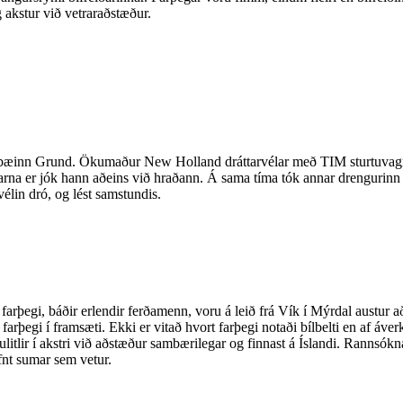
akstur við vetraraðstæður.
ið bæinn Grund. Ökumaður New Holland dráttarvélar með TIM sturtuvagn ó
rna er jók hann aðeins við hraðann. Á sama tíma tók annar drengurinn í
vélin dró, og lést samstundis.
arþegi, báðir erlendir ferðamenn, voru á leið frá Vík í Mýrdal austur 
na, farþegi í framsæti. Ekki er vitað hvort farþegi notaði bílbelti en af á
lulitlir í akstri við aðstæður sambærilegar og finnast á Íslandi. Rannsó
fnt sumar sem vetur.