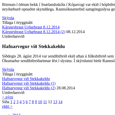
Börnum í öðrum bekk í Snælandsskóla í Kópavogi var ekið í hópbifreið 
neyðarhurð opnaðist skyndilega. Rannsóknarnefnd samgönguslysa gerir 
Skýrsla
Tillaga í öryggisátt:
Kársnesbraut Urðarbraut 8.12.2014
Kársnesbraut Urðarbraut 8.12.2014 (2)
08.12.2014
Umferðarsvið
Hafnarvegur við Stekkakeldu
Síðdegis 28. ágúst 2014 var sendibifreið ekið aftan á fólksbifreið sem
Ökumaður sendibifreiðarinnar lést í slysinu. Í skýrslunni birtir Ranns
Skýrsla
Tillaga í öryggisátt:
Hafnarvegur við Stekkakeldu
Hafnarvegur við Stekkakeldu (1)
Hafnarvegur við Stekkakeldu (2)
28.08.2014
Umferðarsvið
< nýrri
Síða
1
2
3
4
5
6
7
8
9
10
11
12
13
14
eldri >