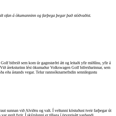
 valt ofan á ökumanninn og farþega þegar það stöðvaðist.
lf bifreið sem kom úr gagnstæðri átt og leitaði yfir miðlínu, yfir á
n. Við áreksturinn lést ökumaður Volkswagen Golf bifreiðarinnar, sem
ða eða ástands vegar. Telur rannsóknarnefndin sennilegustu
ut sunnan við Alviðru og valt. Í veltunni köstuðust tveir farþegar út
var gerð fyrir. Í skýrslunni er tillaga í öryggisátt varðandi