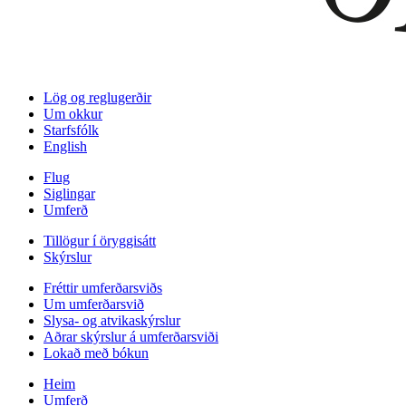
Lög og reglugerðir
Um okkur
Starfsfólk
English
Flug
Siglingar
Umferð
Tillögur í öryggisátt
Skýrslur
Fréttir umferðarsviðs
Um umferðarsvið
Slysa- og atvikaskýrslur
Aðrar skýrslur á umferðarsviði
Lokað með bókun
Heim
Umferð