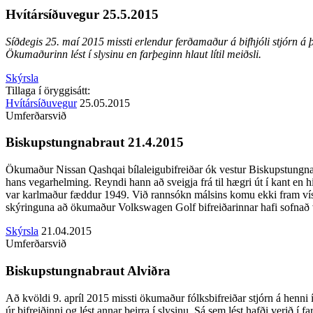
Hvítársíðuvegur 25.5.2015
Síðdegis 25. maí 2015 missti erlendur ferðamaður á bifhjóli stjórn á
Ökumaðurinn lést í slysinu en farþeginn hlaut lítil meiðsli.
Skýrsla
Tillaga í öryggisátt:
Hvítársíðuvegur
25.05.2015
Umferðarsvið
Biskupstungnabraut 21.4.2015
Ökumaður Nissan Qashqai bílaleigubifreiðar ók vestur Biskupstungnabra
hans vegarhelming. Reyndi hann að sveigja frá til hægri út í kant en 
var karlmaður fæddur 1949. Við rannsókn málsins komu ekki fram vísb
skýringuna að ökumaður Volkswagen Golf bifreiðarinnar hafi sofnað v
Skýrsla
21.04.2015
Umferðarsvið
Biskupstungnabraut Alviðra
Að kvöldi 9. apríl 2015 missti ökumaður fólksbifreiðar stjórn á henni 
úr bifreiðinni og lést annar þeirra í slysinu. Sá sem lést hafði verið í 