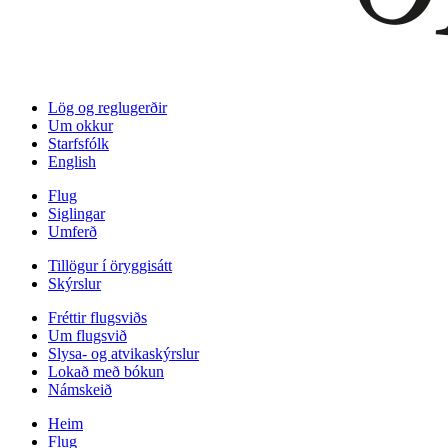
Lög og reglugerðir
Um okkur
Starfsfólk
English
Flug
Siglingar
Umferð
Tillögur í öryggisátt
Skýrslur
Fréttir flugsviðs
Um flugsvið
Slysa- og atvikaskýrslur
Lokað með bókun
Námskeið
Heim
Flug