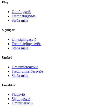
Flug
Um flugsvið
Fréttir flugsviðs
Staða mála
Siglingar
Um siglingasvið
Fréttir siglingasviðs
Staða mála
Umferð
Um umferðarsvið
Fréttir umferðarsviðs
Staða mála
Um okkur
Flugsvið
Siglingasvið
Umferðarsvið