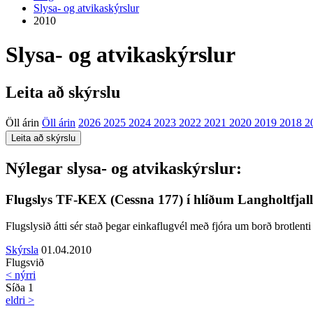
Slysa- og atvikaskýrslur
2010
Slysa- og atvikaskýrslur
Leita að skýrslu
Öll árin
Öll árin
2026
2025
2024
2023
2022
2021
2020
2019
2018
2
Nýlegar slysa- og atvikaskýrslur:
Flugslys TF-KEX (Cessna 177) í hlíðum Langholtfjalls
Flugslysið átti sér stað þegar einkaflugvél með fjóra um borð brotlenti
Skýrsla
01.04.2010
Flugsvið
< nýrri
Síða 1
eldri >