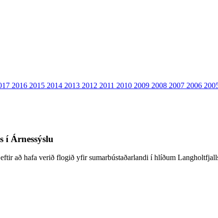
017
2016
2015
2014
2013
2012
2011
2010
2009
2008
2007
2006
200
 í Árnessýslu
 eftir að hafa verið flogið yfir sumarbústaðarlandi í hlíðum Langholtfjall