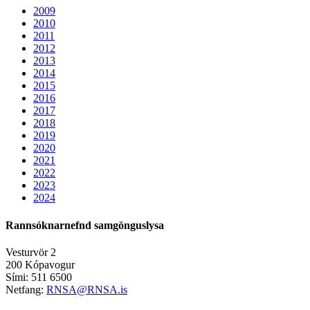
2009
2010
2011
2012
2013
2014
2015
2016
2017
2018
2019
2020
2021
2022
2023
2024
Rannsóknarnefnd samgönguslysa
Vesturvör 2
200 Kópavogur
Sími: 511 6500
Netfang:
RNSA@RNSA.is