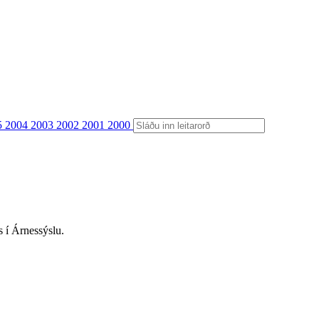
5
2004
2003
2002
2001
2000
s í Árnessýslu.