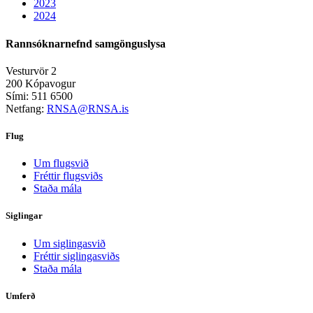
2023
2024
Rannsóknarnefnd samgönguslysa
Vesturvör 2
200 Kópavogur
Sími: 511 6500
Netfang:
RNSA@RNSA.is
Flug
Um flugsvið
Fréttir flugsviðs
Staða mála
Siglingar
Um siglingasvið
Fréttir siglingasviðs
Staða mála
Umferð