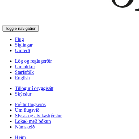
Toggle navigation
Flug
Siglingar
Umferð
Lög og reglugerðir
Um okkur
Starfsfólk
English
Tillögur í öryggisátt
Skýrslur
Fréttir flugsviðs
Um flugsvið
Slysa- og atvikaskýrslur
Lokað með bókun
Námskeið
Heim