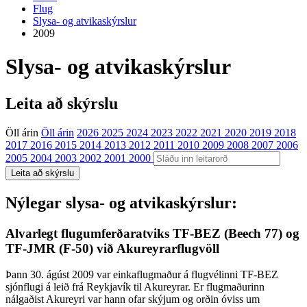
Flug
Slysa- og atvikaskýrslur
2009
Slysa- og atvikaskýrslur
Leita að skýrslu
Öll árin
Öll árin
2026
2025
2024
2023
2022
2021
2020
2019
2018
2017
2016
2015
2014
2013
2012
2011
2010
2009
2008
2007
2006
2005
2004
2003
2002
2001
2000
Nýlegar slysa- og atvikaskýrslur:
Alvarlegt flugumferðaratviks TF-BEZ (Beech 77) og
TF-JMR (F-50) við Akureyrarflugvöll
Þann 30. ágúst 2009 var einkaflugmaður á flugvélinni TF-BEZ
sjónflugi á leið frá Reykjavík til Akureyrar. Er flugmaðurinn
nálgaðist Akureyri var hann ofar skýjum og orðin óviss um