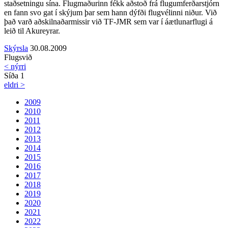
staðsetningu sína. Flugmaðurinn fékk aðstoð frá flugumferðarstjórn
en fann svo gat í skýjum þar sem hann dýfði flugvélinni niður. Við
það varð aðskilnaðarmissir við TF-JMR sem var í áætlunarflugi á
leið til Akureyrar.
Skýrsla
30.08.2009
Flugsvið
< nýrri
Síða 1
eldri >
2009
2010
2011
2012
2013
2014
2015
2016
2017
2018
2019
2020
2021
2022