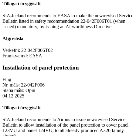
Tillaga í öryggisátt
SIA-Iceland recommends to EASA to make the new/revised Service
Bulletin listed in safety recommendation 22-042F006T01 (when
issued) mandatory, by issuing an Airworthiness Directive.
Afgreiðsla
Verkefni:
22-042F006T02
Framkvæmd:
EASA
Installation of panel protection
Flug
Nr. máls:
22-042F006
Staða máls:
Opin
04.12.2025
Tillaga í öryggisátt
SIA-Iceland recommends to Airbus to issue new/revised Service
Bulletin to allow installation of the panel protection to cover panel
123VU and panel 124VU, to all already produced A320 family
aircraft.