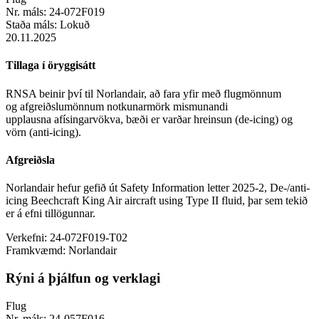
Nr. máls:
24-072F019
Staða máls:
Lokuð
20.11.2025
Tillaga í öryggisátt
RNSA beinir því til Norlandair, að fara yfir með flugmönnum
og afgreiðslumönnum notkunarmörk mismunandi
upplausna afísingarvökva, bæði er varðar hreinsun (de-icing) og
vörn (anti-icing).
Afgreiðsla
Norlandair hefur gefið út Safety Information letter 2025-2, De-/anti-
icing Beechcraft King Air aircraft using Type II fluid, þar sem tekið
er á efni tillögunnar.
Verkefni:
24-072F019-T02
Framkvæmd:
Norlandair
Rýni á þjálfun og verklagi
Flug
Nr. máls:
24-057F016