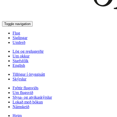
Toggle navigation
Flug
Siglingar
Umferð
Lög og reglugerðir
Um okkur
Starfsfólk
English
Tillögur í öryggisátt
Skýrslur
Fréttir flugsviðs
Um flugsvið
Slysa- og atvikaskýrslur
Lokað með bókun
Námskeið
Heim