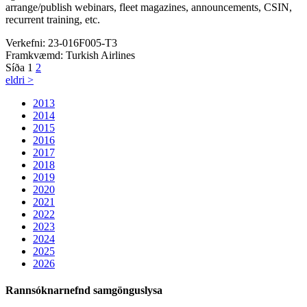
arrange/publish webinars, fleet magazines, announcements, CSIN,
recurrent training, etc.
Verkefni:
23-016F005-T3
Framkvæmd:
Turkish Airlines
Síða 1
2
eldri >
2013
2014
2015
2016
2017
2018
2019
2020
2021
2022
2023
2024
2025
2026
Rannsóknarnefnd samgönguslysa