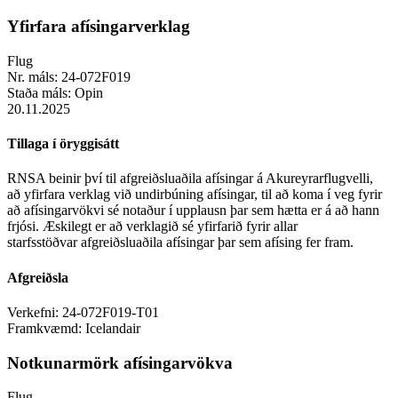
Yfirfara afísingarverklag
Flug
Nr. máls:
24-072F019
Staða máls:
Opin
20.11.2025
Tillaga í öryggisátt
RNSA beinir því til afgreiðsluaðila afísingar á Akureyrarflugvelli,
að yfirfara verklag við undirbúning afísingar, til að koma í veg fyrir
að afísingarvökvi sé notaður í upplausn þar sem hætta er á að hann
frjósi. Æskilegt er að verklagið sé yfirfarið fyrir allar
starfsstöðvar afgreiðsluaðila afísingar þar sem afísing fer fram.
Afgreiðsla
Verkefni:
24-072F019-T01
Framkvæmd:
Icelandair
Notkunarmörk afísingarvökva
Flug