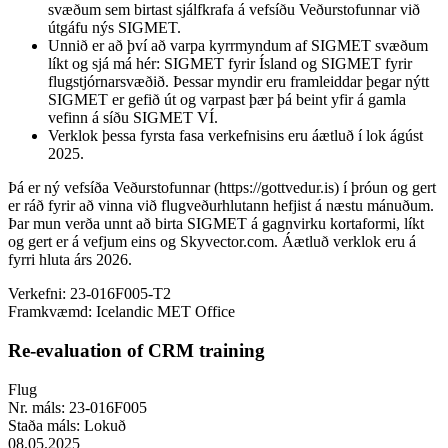
svæðum sem birtast sjálfkrafa á vefsíðu Veðurstofunnar við
útgáfu nýs SIGMET.
Unnið er að því að varpa kyrrmyndum af SIGMET svæðum
líkt og sjá má hér: SIGMET fyrir Ísland og SIGMET fyrir
flugstjórnarsvæðið. Þessar myndir eru framleiddar þegar nýtt
SIGMET er gefið út og varpast þær þá beint yfir á gamla
vefinn á síðu SIGMET VÍ.
Verklok þessa fyrsta fasa verkefnisins eru áætluð í lok ágúst
2025.
Þá er ný vefsíða Veðurstofunnar (https://gottvedur.is) í þróun og gert
er ráð fyrir að vinna við flugveðurhlutann hefjist á næstu mánuðum.
Þar mun verða unnt að birta SIGMET á gagnvirku kortaformi, líkt
og gert er á vefjum eins og Skyvector.com. Áætluð verklok eru á
fyrri hluta árs 2026.
Verkefni:
23-016F005-T2
Framkvæmd:
Icelandic MET Office
Re-evaluation of CRM training
Flug
Nr. máls:
23-016F005
Staða máls:
Lokuð
08.05.2025