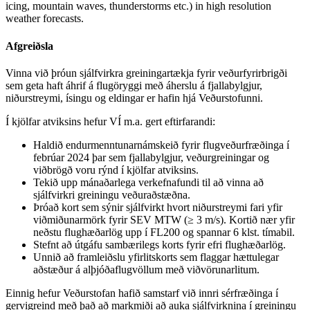
icing, mountain waves, thunderstorms etc.) in high resolution
weather forecasts.
Afgreiðsla
Vinna við þróun sjálfvirkra greiningartækja fyrir veðurfyrirbrigði
sem geta haft áhrif á flugöryggi með áherslu á fjallabylgjur,
niðurstreymi, ísingu og eldingar er hafin hjá Veðurstofunni.
Í kjölfar atviksins hefur VÍ m.a. gert eftirfarandi:
Haldið endurmenntunarnámskeið fyrir flugveðurfræðinga í
febrúar 2024 þar sem fjallabylgjur, veðurgreiningar og
viðbrögð voru rýnd í kjölfar atviksins.
Tekið upp mánaðarlega verkefnafundi til að vinna að
sjálfvirkri greiningu veðuraðstæðna.
Þróað kort sem sýnir sjálfvirkt hvort niðurstreymi fari yfir
viðmiðunarmörk fyrir SEV MTW (≥ 3 m/s). Kortið nær yfir
neðstu flughæðarlög upp í FL200 og spannar 6 klst. tímabil.
Stefnt að útgáfu sambærilegs korts fyrir efri flughæðarlög.
Unnið að framleiðslu yfirlitskorts sem flaggar hættulegar
aðstæður á alþjóðaflugvöllum með viðvörunarlitum.
Einnig hefur Veðurstofan hafið samstarf við innri sérfræðinga í
gervigreind með það að markmiði að auka sjálfvirknina í greiningu