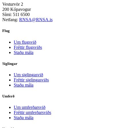
Vesturvör 2
200 Kópavogur
Sími: 511 6500
Netfang:
RNSA@RNSA.is
Flug
Um flugsvið
Fréttir flugsviðs
Staða mála
Siglingar
Um siglingasvið
Fréttir siglingasviðs
Staða mála
Umferð
Um umferðarsvið
Fréttir umferðarsviðs
Staða mála