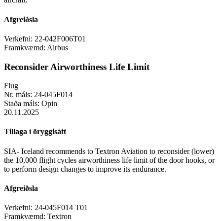
Afgreiðsla
Verkefni:
22-042F006T01
Framkvæmd:
Airbus
Reconsider Airworthiness Life Limit
Flug
Nr. máls:
24-045F014
Staða máls:
Opin
20.11.2025
Tillaga í öryggisátt
SIA- Iceland recommends to Textron Aviation to reconsider (lower)
the 10,000 flight cycles airworthiness life limit of the door hooks, or
to perform design changes to improve its endurance.
Afgreiðsla
Verkefni:
24-045F014 T01
Framkvæmd:
Textron