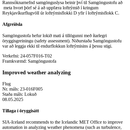
Rannsóknarnefnd samgönguslysa beinir því til Samgöngustofu að
meta hvort þörf sé á að uppfæra loftrýmið í kringum
Reykjavíkurflugvöll úr loftrýmisflokki D yfir í loftrýmisflokk C.
Afgreiðsla
Samgöngustofa hefur lokið mati á tillögunni með ítarlegri
öryggisgreiningu (safety assessment). Niðurstaða Samgöngustofu
var að leggja ekki til endurflokkun loftrýmisins á þessu stigi.
Verkefni:
24-057F016-T02
Framkvæmd:
Samgöngustofa
Improved weather analyzing
Flug
Nr. máls:
23-016F005
Staða máls:
Lokuð
08.05.2025
Tillaga í öryggisátt
SIA-Iceland recommends to the Icelandic MET Office to improve
automation in analyzing weather phenomena (such as turbulence,