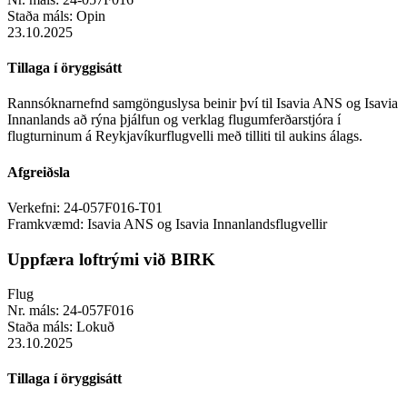
Staða máls:
Opin
23.10.2025
Tillaga í öryggisátt
Rannsóknarnefnd samgönguslysa beinir því til Isavia ANS og Isavia
Innanlands að rýna þjálfun og verklag flugumferðarstjóra í
flugturninum á Reykjavíkurflugvelli með tilliti til aukins álags.
Afgreiðsla
Verkefni:
24-057F016-T01
Framkvæmd:
Isavia ANS og Isavia Innanlandsflugvellir
Uppfæra loftrými við BIRK
Flug
Nr. máls:
24-057F016
Staða máls:
Lokuð
23.10.2025
Tillaga í öryggisátt