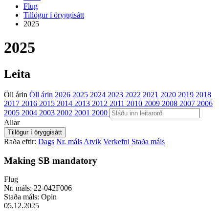
Flug
Tillögur í öryggisátt
2025
2025
Leita
Öll árin
Öll árin
2026
2025
2024
2023
2022
2021
2020
2019
2018
2017
2016
2015
2014
2013
2012
2011
2010
2009
2008
2007
2006
2005
2004
2003
2002
2001
2000
Allar
Raða eftir:
Dags
Nr. máls
Atvik
Verkefni
Staða máls
Making SB mandatory
Flug
Nr. máls:
22-042F006
Staða máls:
Opin
05.12.2025