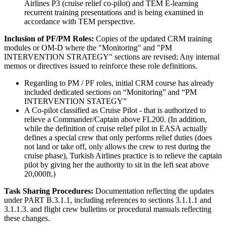
Airlines P3 (cruise relief co-pilot) and TEM E-learning
recurrent training presentations and is being examined in
accordance with TEM perspective.
Inclusion of PF/PM Roles:
Copies of the updated CRM training
modules or OM-D where the "Monitoring" and "PM
INTERVENTION STRATEGY" sections are revised; Any internal
memos or directives issued to reinforce these role definitions.
Regarding to PM / PF roles, initial CRM course has already
included dedicated sections on “Monitoring” and “PM
INTERVENTION STATEGY”
A Co-pilot classified as Cruise Pilot - that is authorized to
relieve a Commander/Captain above FL200. (In addition,
while the definition of cruise relief pilot in EASA actually
defines a special crew that only performs relief duties (does
not land or take off, only allows the crew to rest during the
cruise phase), Turkish Airlines practice is to relieve the captain
pilot by giving her the authority to sit in the left seat above
20,000ft.)
Task Sharing Procedures:
Documentation reflecting the updates
under PART B.3.1.1, including references to sections 3.1.1.1 and
3.1.1.3. and flight crew bulletins or procedural manuals reflecting
these changes.