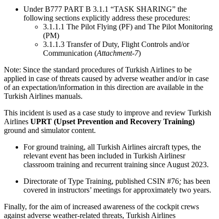
Under B777 PART B 3.1.1 “TASK SHARING” the
following sections explicitly address these procedures:
3.1.1.1 The Pilot Flying (PF) and The Pilot Monitoring
(PM)
3.1.1.3 Transfer of Duty, Flight Controls and/or
Communication (
Attachment-7
)
Note: Since the standard procedures of Turkish Airlines to be
applied in case of threats caused by adverse weather and/or in case
of an expectation/information in this direction are available in the
Turkish Airlines manuals.
This incident is used as a case study to improve and review Turkish
Airlines
UPRT (Upset Prevention and Recovery Training)
ground and simulator content.
For ground training, all Turkish Airlines aircraft types, the
relevant event has been included in Turkish Airlinesr
classroom training and recurrent training since August 2023.
Directorate of Type Training, published CSIN #76
;
has been
covered in instructors’ meetings for approximately two years.
Finally, for the aim of increased awareness of the cockpit crews
against adverse weather-related threats, Turkish Airlines