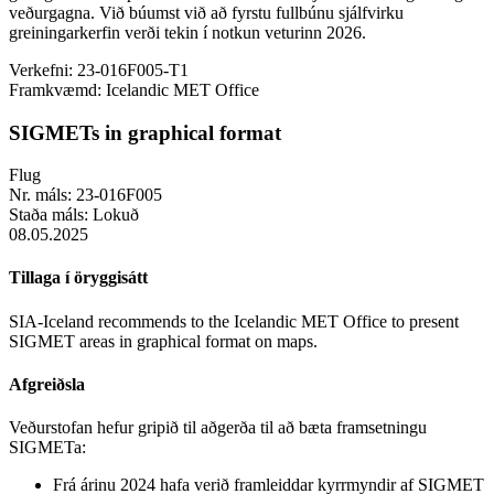
veðurgagna. Við búumst við að fyrstu fullbúnu sjálfvirku
greiningarkerfin verði tekin í notkun veturinn 2026.
Verkefni:
23-016F005-T1
Framkvæmd:
Icelandic MET Office
SIGMETs in graphical format
Flug
Nr. máls:
23-016F005
Staða máls:
Lokuð
08.05.2025
Tillaga í öryggisátt
SIA-Iceland recommends to the Icelandic MET Office to present
SIGMET areas in graphical format on maps.
Afgreiðsla
Veðurstofan hefur gripið til aðgerða til að bæta framsetningu
SIGMETa:
Frá árinu 2024 hafa verið framleiddar kyrrmyndir af SIGMET