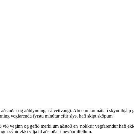
 til aðstoðar og aðhlynningar á vettvangi. Almenn kunnátta í skyndihjálp 
g vegfarenda fyrstu mínútur eftir slys, hafi skipt sköpum.
aðið við veginn og gefið merki um aðstoð en nokkrir vegfarendur hafi ek
 sýnir ekki vilja til aðstoðar í neyðartilfellum.