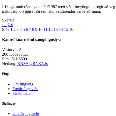
Í 13. gr. umferðarlaga nr. 50/1987 með síðar breytingum, segir að veg
mikilvægt öryggisatriði sem allir vegfarendur verða að sinna.
Skýrsla
< nýrri
Síða
1
2
3
4
5
6
7
8
9
10
11
12
13
14
15
16
Rannsóknarnefnd samgönguslysa
Vesturvör 2
200 Kópavogur
Sími: 511 6500
Netfang:
RNSA@RNSA.is
Flug
Um flugsvið
Fréttir flugsviðs
Staða mála
Siglingar
Um siglingasvið