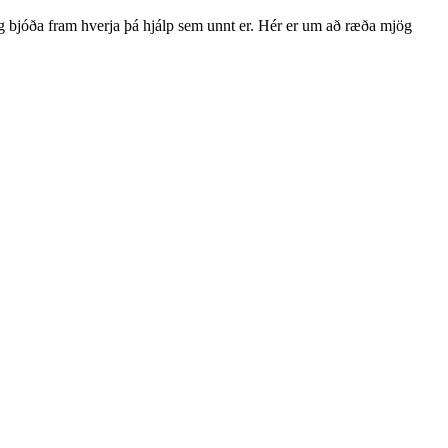
og bjóða fram hverja þá hjálp sem unnt er. Hér er um að ræða mjög