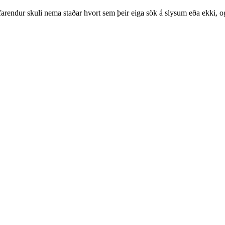
farendur skuli nema staðar hvort sem þeir eiga sök á slysum eða ekki, 