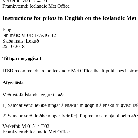
Verkefni:
M-01514-T01
Framkvæmd:
Icelandic Met Office
Instructions for pilots in English on the Icelandic Me
Flug
Nr. máls:
M-01514/AIG-12
Staða máls:
Lokuð
25.10.2018
Tillaga í öryggisátt
ITSB recommends to the Icelandic Met Office that it publishes instruct
Afgreiðsla
Veðurstofa Íslands leggur til að:
1) Samdar verði leiðbeiningar á ensku um gögnin á ensku flugveðursí
2) Samdar verði leiðbeiningar fyrir ferjuflugmenn sem hjálpi þeim að
Verkefni:
M-01514-T02
Framkvæmd:
Icelandic Met Office