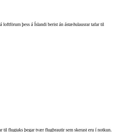
 loftförum þess á Íslandi berist án ástæðulausrar tafar til
r til flugtaks þegar tvær flugbrautir sem skerast eru í notkun.