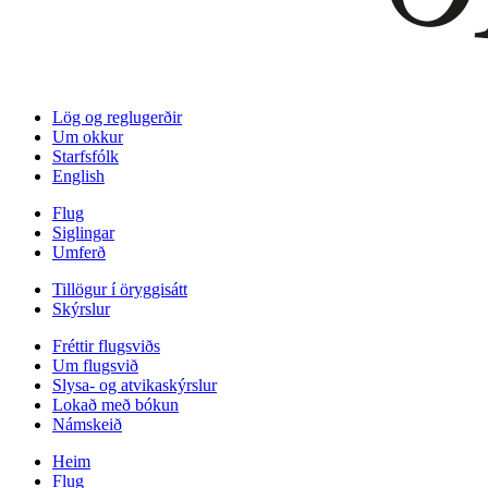
Lög og reglugerðir
Um okkur
Starfsfólk
English
Flug
Siglingar
Umferð
Tillögur í öryggisátt
Skýrslur
Fréttir flugsviðs
Um flugsvið
Slysa- og atvikaskýrslur
Lokað með bókun
Námskeið
Heim
Flug