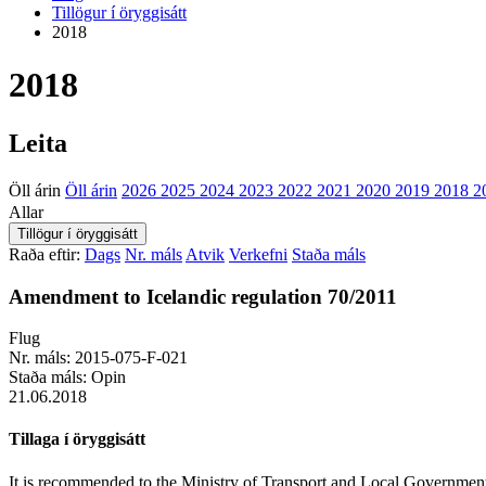
Tillögur í öryggisátt
2018
2018
Leita
Öll árin
Öll árin
2026
2025
2024
2023
2022
2021
2020
2019
2018
2
Allar
Raða eftir:
Dags
Nr. máls
Atvik
Verkefni
Staða máls
Amendment to Icelandic regulation 70/2011
Flug
Nr. máls:
2015-075-F-021
Staða máls:
Opin
21.06.2018
Tillaga í öryggisátt
It is recommended to the Ministry of Transport and Local Government an