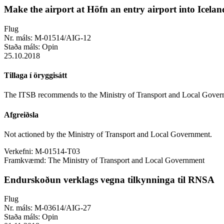
Make the airport at Höfn an entry airport into Icelan
Flug
Nr. máls:
M-01514/AIG-12
Staða máls:
Opin
25.10.2018
Tillaga í öryggisátt
The ITSB recommends to the Ministry of Transport and Local Governmen
Afgreiðsla
Not actioned by the Ministry of Transport and Local Government.
Verkefni:
M-01514-T03
Framkvæmd:
The Ministry of Transport and Local Government
Endurskoðun verklags vegna tilkynninga til RNSA
Flug
Nr. máls:
M-03614/AIG-27
Staða máls:
Opin