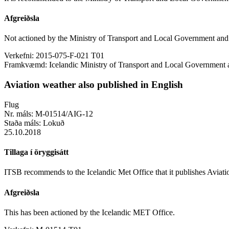
Afgreiðsla
Not actioned by the Ministry of Transport and Local Government and t
Verkefni:
2015-075-F-021 T01
Framkvæmd:
Icelandic Ministry of Transport and Local Government an
Aviation weather also published in English
Flug
Nr. máls:
M-01514/AIG-12
Staða máls:
Lokuð
25.10.2018
Tillaga í öryggisátt
ITSB recommends to the Icelandic Met Office that it publishes Aviatio
Afgreiðsla
This has been actioned by the Icelandic MET Office.