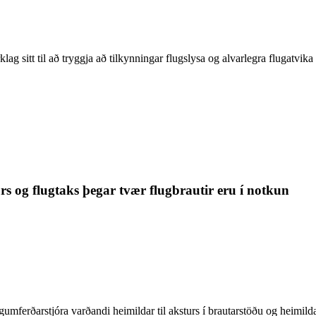
 sitt til að tryggja að tilkynningar flugslysa og alvarlegra flugatvika á
s og flugtaks þegar tvær flugbrautir eru í notkun
umferðarstjóra varðandi heimildar til aksturs í brautarstöðu og heimilda