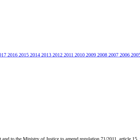
017
2016
2015
2014
2013
2012
2011
2010
2009
2008
2007
2006
200
d to the Ministry of Justice to amend regulation 71/2011, article 15, t