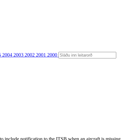
5
2004
2003
2002
2001
2000
o include notification to the ITSB when an aircraft is missing.