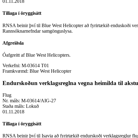
01.11.2018
Tillaga í öryggisátt
RNSA beinir því til Blue West Helicopter að fyrirtækið enduskoði verklag
Rannsóknarnefndar samgönguslysa.
Afgreiðsla
Óafgreitt af Blue West Helicopters.
Verkefni:
M-03614 T01
Framkvæmd:
Blue West Helicopter
Endurskoðun verklagsreglna vegna heimilda til akstur
Flug
Nr. máls:
M-03614/AIG-27
Staða máls:
Lokuð
01.11.2018
Tillaga í öryggisátt
RNSA beinir því til Isavia að fyrirtækið endurskoði verklagsreglur flug