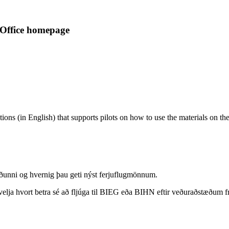
t Office homepage
ions (in English) that supports pilots on how to use the materials on th
ðunni og hvernig þau geti nýst ferjuflugmönnum.
 velja hvort betra sé að fljúga til BIEG eða BIHN eftir veðuraðstæðum 