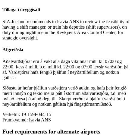
Tillaga í öryggisátt
SIA-Iceland recommends to Isavia ANS to review the feasibility of
having a shift manager, or train his deputies (shift supervisors), on
duty during nighttime in the Reykjavik Area Control Center, for
strategic oversight.
Afgreiðsla
Aðalvarðstjórar eru á vakt alla daga vikunnar milli kl. 07:00 og
22:00. Þess á milli, þ.e. milli kl. 22:00 og 07:00 leysir varðstjóri þá
af. Varðstjórar hafa fengið þjálfun í neyðartilfellum og notkun
gátlista.
Síðustu ár hefur þjálfun varðstjóra verið aukin og hafa þeir fengið
meiri innsýn og tekið meira þátt í störfum aðalvarðstjóra, t.d. með
því að leysa þá af að degi til. Skerpt verður á þjálfun varðstjóra í
neyðartilfellum og notkun gátlista hjá flugstjórnarmiðstöð.
Verkefni:
19-159F044 T5
Framkvæmd:
Isavia ANS
Fuel requirements for alternate airports