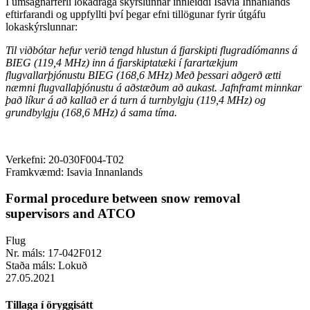
Í umsagnarferli lokadraga skýrslunnar innleiddi Isavia Innanlands
eftirfarandi og uppfyllti því þegar efni tillögunar fyrir útgáfu
lokaskýrslunnar:
Til viðbótar hefur verið tengd hlustun á fjarskipti flugradíómanns á
BIEG (119,4 MHz) inn á fjarskiptatæki í farartækjum
flugvallarþjónustu BIEG (168,6 MHz) Með þessari aðgerð ætti
næmni flugvallaþjónustu á aðstæðum að aukast. Jafnframt minnkar
það líkur á að kallað er á turn á turnbylgju (119,4 MHz) og
grundbylgju (168,6 MHz) á sama tíma.
Verkefni:
20-030F004-T02
Framkvæmd:
Isavia Innanlands
Formal procedure between snow removal
supervisors and ATCO
Flug
Nr. máls:
17-042F012
Staða máls:
Lokuð
27.05.2021
Tillaga í öryggisátt