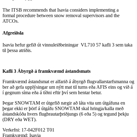
The ITSB recommends that Isavia considers implementing a
formal procedure between snow removal supervisors and the
ATCOs.
Afgreiðsla
Isavia hefur gefið út vinnuleiðbeiningar VL710 57 kafli 3 sem taka
til þessa atriðis.
Kafli 3 Ábyrgð á framkvæmd ástandsmats
Framkvæmd ástandsmat er alfarið á ábyrgð flugvallarstarfsmanna og
ber að gefa upplýsingar um nýtt mat til turns eða AFIS eins og við á
í gegnum síma eða á tíðni eftir því sem hentar betur.
Þegar SNOWTAM er útgefið nægir að láta vita um útgáfuna en
þegar ekki er þörf á útgáfu SNOWTAM skal hringja/kalla með
ástandskóða hvers flugbrautarþriðjungs (6 eða 5) og tegund þekju
(DRY eða WET).
Verkefni:
17-042F012 T01
Framkvæmd:
Isavia