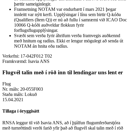
þættir sameiginlegir.
Framsetning NOTAM var endurbætt í mars 2021 þegar
innleitt var nýtt kerfi. Upplýsingar í línu sem birtir Q-kóða
(Qualifiers (Item Q)) er nú að fullu í samræmi við ICAO Doc
10066 Q-kóði auðveldar flokkun fyrir
forflugsflugupplýsingar.
Svæði sem verða fyrir áhrifum verða framvegis auðkennd
með hnitum og radíus. Ekki er lengur mögulegt að senda út
NOTAM án hnita eða radíus.
Verkefni:
17-042F012 T02
Framkvæmd:
Isavia ANS
Flugvél talin með í röð inn til lendingar uns lent er
Flug
Nr. máls:
20-055F003
Staða máls:
Lokuð
15.04.2021
Tillaga í öryggisátt
RNSA leggur til við Isavia ANS, að í þjálfun flugumferðarstjóra
með turnréttindi verði farið yfir það að flugvél skal talin með í röð