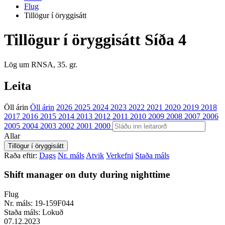
Flug
Tillögur í öryggisátt
Tillögur í öryggisátt
Síða 4
Lög um RNSA, 35. gr.
Leita
Öll árin
Öll árin
2026
2025
2024
2023
2022
2021
2020
2019
2018
2017
2016
2015
2014
2013
2012
2011
2010
2009
2008
2007
2006
2005
2004
2003
2002
2001
2000
Allar
Raða eftir:
Dags
Nr. máls
Atvik
Verkefni
Staða máls
Shift manager on duty during nighttime
Flug
Nr. máls:
19-159F044
Staða máls:
Lokuð
07.12.2023