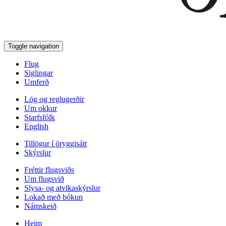
Toggle navigation
Flug
Siglingar
Umferð
Lög og reglugerðir
Um okkur
Starfsfólk
English
Tillögur í öryggisátt
Skýrslur
Fréttir flugsviðs
Um flugsvið
Slysa- og atvikaskýrslur
Lokað með bókun
Námskeið
Heim