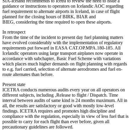
SIA-Iceland recommends to Icetra to review the need to issue a
guidance or instructions to operators on Icelandic AOC regarding
fuel requirement to alternate airports in Iceland, in case of flight
planned for the closing hours of BIRK, BIAR and
BIEG, considering the time required to open these airports.
In retrospect
From the time of the incident to present day fuel planning matters
have evolved considerably with the implementation of regulatory
requirements put forward in EASA CAT.OP.MPA.180-185. All
Icelandic operators using large transport airplanes now operate in
accordance with subchapter‚ Basic Fuel Scheme with variations
which places much higher demands on flight planning with regards
to e.g. fuel carried, selection of alternate aerodromes and fuel en-
route alternates than before.
Present state
ICETRA conducts numerous audits every year on all operators on
different subjects, including ‚Release to flight / Dispatch. Time
interval between audits of same kind is 24 months maximum. All in
all, the results are satisfactory or good with mostly low-level
findings. ICETRA requires and promotes high discipline and
compliance with the regulation, especially in view of less fuel that is
possible to carry for each flight than ever before, given all
precautionary guidelines are followed.