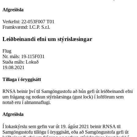
Afgreiðsla
Verkefni:
22-053F007 T01
Framkvæmd:
I.C.P. S.r.l.
Leiðbeinandi efni um stýrislæsingar
Flug
Nr. máls:
19-115F031
Staða máls:
Lokuð
19.08.2021
Tillaga í öryggisátt
RNSA beinir því til Samgöngustofu að hún gefi út leiðbeinandi efni
um frágang og notkun stýrislæsinga (gust lock) í loftförum sem
notuð eru í almannaflugi.
Afgreiðsla
Í lokaskýrslu sem gefin var út 19. ágúst 2021 beinir RNSA til
Samgöngustofu tillögu í öryggisátt, eða að Samgöngustofa gefi út