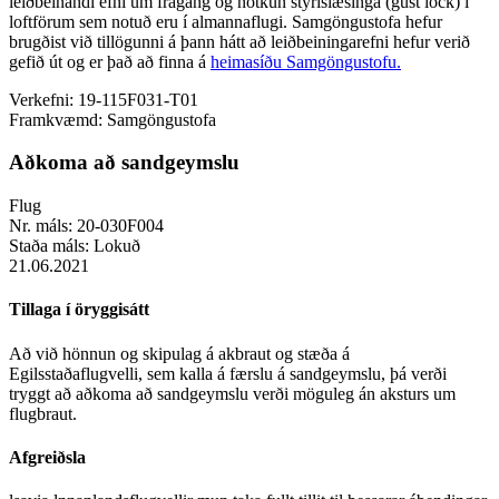
leiðbeinandi efni um frágang og notkun stýrislæsinga (gust lock) í
loftförum sem notuð eru í almannaflugi. Samgöngustofa hefur
brugðist við tillögunni á þann hátt að leiðbeiningarefni hefur verið
gefið út og er það að finna á
heimasíðu Samgöngustofu.
Verkefni:
19-115F031-T01
Framkvæmd:
Samgöngustofa
Aðkoma að sandgeymslu
Flug
Nr. máls:
20-030F004
Staða máls:
Lokuð
21.06.2021
Tillaga í öryggisátt
Að við hönnun og skipulag á akbraut og stæða á
Egilsstaðaflugvelli, sem kalla á færslu á sandgeymslu, þá verði
tryggt að aðkoma að sandgeymslu verði möguleg án aksturs um
flugbraut.
Afgreiðsla