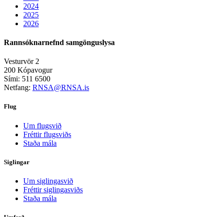
2024
2025
2026
Rannsóknarnefnd samgönguslysa
Vesturvör 2
200 Kópavogur
Sími: 511 6500
Netfang:
RNSA@RNSA.is
Flug
Um flugsvið
Fréttir flugsviðs
Staða mála
Siglingar
Um siglingasvið
Fréttir siglingasviðs
Staða mála