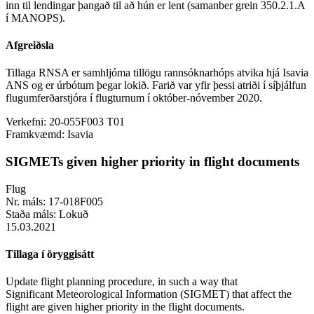
inn til lendingar þangað til að hún er lent (samanber grein 350.2.1.A
í MANOPS).
Afgreiðsla
Tillaga RNSA er samhljóma tillögu rannsóknarhóps atvika hjá Isavia
ANS og er úrbótum þegar lokið. Farið var yfir þessi atriði í síþjálfun
flugumferðarstjóra í flugturnum í október-nóvember 2020.
Verkefni:
20-055F003 T01
Framkvæmd:
Isavia
SIGMETs given higher priority in flight documents
Flug
Nr. máls:
17-018F005
Staða máls:
Lokuð
15.03.2021
Tillaga í öryggisátt
Update flight planning procedure, in such a way that
Significant Meteorological Information (SIGMET) that affect the
flight are given higher priority in the flight documents.