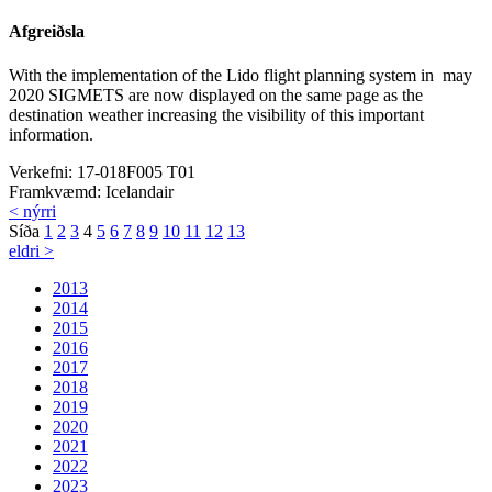
Afgreiðsla
With the implementation of the Lido flight planning system in may
2020 SIGMETS are now displayed on the same page as the
destination weather increasing the visibility of this important
information.
Verkefni:
17-018F005 T01
Framkvæmd:
Icelandair
< nýrri
Síða
1
2
3
4
5
6
7
8
9
10
11
12
13
eldri >
2013
2014
2015
2016
2017
2018
2019
2020
2021
2022
2023