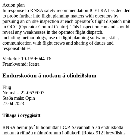
Action plan
In response to RNSA safety recommendation ICETRA has decided
to probe further into flight planning matters with operators by
pursuing an on-site inspection at each operator´s flight dispatch unit
in OCC (Operator Control Centre). This inspection can and should
reveal any weaknesses in the operator flight dispatch,
including methodology, use of flight planning software, skills,
communication with flight crews and sharing of duties and
responsibilities.
Verkefni:
19-159F044 T6
Framkvæmd:
Icetra
Endurskoðun á notkun á olíuleiðslum
Flug
Nr. máls:
22-053F007
Staða máls:
Opin
27.04.2023
Tillaga í öryggisátt
RNSA beinir því til hönnuðar I.C.P. Savannah S að endurskoða
notkun á rifluðu málmrörunum í olíukerfi [Rotax 912] hreyfilsins.