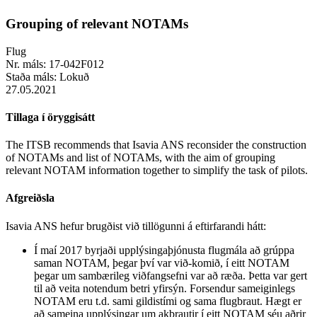
Grouping of relevant NOTAMs
Flug
Nr. máls:
17-042F012
Staða máls:
Lokuð
27.05.2021
Tillaga í öryggisátt
The ITSB recommends that Isavia ANS reconsider the construction
of NOTAMs and list of NOTAMs, with the aim of grouping
relevant NOTAM information together to simplify the task of pilots.
Afgreiðsla
Isavia ANS hefur brugðist við tillögunni á eftirfarandi hátt:
Í maí 2017 byrjaði upplýsingaþjónusta flugmála að grúppa
saman NOTAM, þegar því var við-komið, í eitt NOTAM
þegar um sambærileg viðfangsefni var að ræða. Þetta var gert
til að veita notendum betri yfirsýn. Forsendur sameiginlegs
NOTAM eru t.d. sami gildistími og sama flugbraut. Hægt er
að sameina upplýsingar um akbrautir í eitt NOTAM séu aðrir