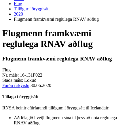
Flug
Tillögur í öryggisátt
2020
Flugmenn framkvæmi reglulega RNAV aðflug
Flugmenn framkvæmi
reglulega RNAV aðflug
Flugmenn framkvæmi reglulega RNAV aðflug
Flug
Nr. máls:
16-131F022
Staða máls:
Lokuð
Farðu í skýrslu
30.06.2020
Tillaga í öryggisátt
RNSA beinir eftirfarandi tillögum í öryggisátt til Icelandair:
Að félagið hvetji flugmenn sína til þess að nota reglulega
RNAV aðflug.