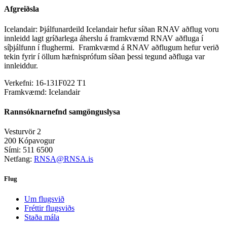
Afgreiðsla
Icelandair: Þjálfunardeild Icelandair hefur síðan RNAV aðflug voru
innleidd lagt gríðarlega áherslu á framkvæmd RNAV aðfluga í
síþjálfunn í flughermi. Framkvæmd á RNAV aðflugum hefur verið
tekin fyrir í öllum hæfnisprófum síðan þessi tegund aðfluga var
innleiddur.
Verkefni:
16-131F022 T1
Framkvæmd:
Icelandair
Rannsóknarnefnd samgönguslysa
Vesturvör 2
200 Kópavogur
Sími: 511 6500
Netfang:
RNSA@RNSA.is
Flug
Um flugsvið
Fréttir flugsviðs
Staða mála