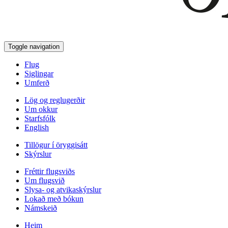
Toggle navigation
Flug
Siglingar
Umferð
Lög og reglugerðir
Um okkur
Starfsfólk
English
Tillögur í öryggisátt
Skýrslur
Fréttir flugsviðs
Um flugsvið
Slysa- og atvikaskýrslur
Lokað með bókun
Námskeið
Heim