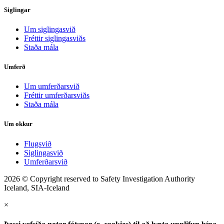
Siglingar
Um siglingasvið
Fréttir siglingasviðs
Staða mála
Umferð
Um umferðarsvið
Fréttir umferðarsviðs
Staða mála
Um okkur
Flugsvið
Siglingasvið
Umferðarsvið
2026 © Copyright reserved to Safety Investigation Authority
Iceland, SIA-Iceland
×