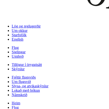
Lög og reglugerðir
Um okkur
Starfsfólk
English
Flug
Siglingar
Umferð
Tillögur í öryggisátt
Skýrslur
Fréttir flugsviðs
Um flugsvið
Slysa- og atvikaskýrslur
Lokað með bókun
Námskeið
Heim
Flug