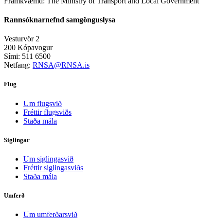
Framkvæmd:
The Ministry of Transport and Local Government
Rannsóknarnefnd samgönguslysa
Vesturvör 2
200 Kópavogur
Sími: 511 6500
Netfang:
RNSA@RNSA.is
Flug
Um flugsvið
Fréttir flugsviðs
Staða mála
Siglingar
Um siglingasvið
Fréttir siglingasviðs
Staða mála
Umferð
Um umferðarsvið