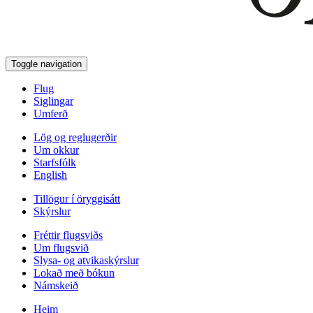
Toggle navigation
Flug
Siglingar
Umferð
Lög og reglugerðir
Um okkur
Starfsfólk
English
Tillögur í öryggisátt
Skýrslur
Fréttir flugsviðs
Um flugsvið
Slysa- og atvikaskýrslur
Lokað með bókun
Námskeið
Heim