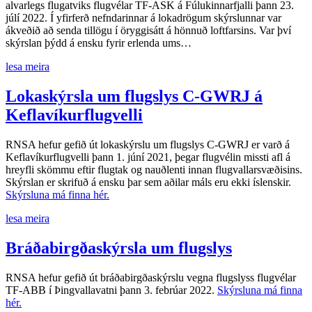
alvarlegs flugatviks flugvélar TF-ASK á Fúlukinnarfjalli þann 23.
júlí 2022. Í yfirferð nefndarinnar á lokadrögum skýrslunnar var
ákveðið að senda tillögu í öryggisátt á hönnuð loftfarsins. Var því
skýrslan þýdd á ensku fyrir erlenda ums…
lesa meira
Lokaskýrsla um flugslys C-GWRJ á
Keflavíkurflugvelli
RNSA hefur gefið út lokaskýrslu um flugslys C-GWRJ er varð á
Keflavíkurflugvelli þann 1. júní 2021, þegar flugvélin missti afl á
hreyfli skömmu eftir flugtak og nauðlenti innan flugvallarsvæðisins.
Skýrslan er skrifuð á ensku þar sem aðilar máls eru ekki íslenskir.
Skýrsluna má finna hér.
lesa meira
Bráðabirgðaskýrsla um flugslys
RNSA hefur gefið út bráðabirgðaskýrslu vegna flugslyss flugvélar
TF-ABB í Þingvallavatni þann 3. febrúar 2022.
Skýrsluna má finna
hér.