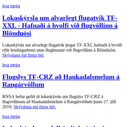
lesa meira
Lokaskýrsla um alvarlegt flugatvik TF-
XXL - Hafnaði á hvolfi við flugvöllinn á
Blönduósi
Lokaskýrsla um alvarlegt flugatvik þegar TF-XXL hafnaði á hvolfi
eftir lendingarbrun utan flugbrautar við flugvöllinn á Blönduósi.
Skýrsluna má finna hér
.
lesa meira
Flugslys TF-CRZ að Haukadalsmelum á
Rangárvöllum
RNSA hefur gefið út lokaskýrslu um flugslys TF-CRZ á
flugvellinum að Haukadalsmelum á Rangárvöllum þann 27. júlí
2019.
Skýrsluna má finna hér.
lesa meira