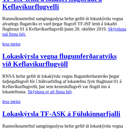
Keflavíkurflugvelli
Rannsóknarnefnd samgönguslysa hefur gefið út lokaskýrslu vegna
alvarlegs flugatviks er varð þegar flugvél TF-ISF lenti á lokaðri
flugbraut 01 á Keflavíkurflugvelli þann 28. október 2019.
Skýrsluna
má finna hér.
lesa meira
Lokaskýrsla vegna flugumferðaratviks
við Keflavíkurflugvöll
RNSA hefur gefið út lokakýrslu vegna flugumferðaratviks þegar
farþegaflugvél fór í fráhvarfsflug af lokastefnu fyrir flugbraut 01 á
Keflavíkurflugvelli, þar sem kennsluflugvél var flogið inn á
lokastefnuna.
Skýsluna er að finna hér
.
lesa meira
Lokaskýrsla TF-ASK á Fúlukinnarfjalli
Rannsóknarnefnd samgönguslysa hefur gefið út lokaskýrslu vegna