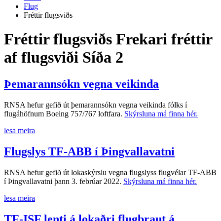
Flug
Fréttir flugsviðs
Fréttir flugsviðs
Frekari fréttir
af flugsviði
Síða 2
Þemarannsókn vegna veikinda
RNSA hefur gefið út þemarannsókn vegna veikinda fólks í
flugáhöfnum Boeing 757/767 loftfara.
Skýrsluna má finna hér.
lesa meira
Flugslys TF-ABB í Þingvallavatni
RNSA hefur gefið út lokaskýrslu vegna flugslyss flugvélar TF-ABB
í Þingvallavatni þann 3. febrúar 2022.
Skýrsluna má finna hér.
lesa meira
TF-ISF lenti á lokaðri flugbraut á