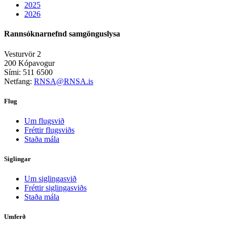
2025
2026
Rannsóknarnefnd samgönguslysa
Vesturvör 2
200 Kópavogur
Sími: 511 6500
Netfang:
RNSA@RNSA.is
Flug
Um flugsvið
Fréttir flugsviðs
Staða mála
Siglingar
Um siglingasvið
Fréttir siglingasviðs
Staða mála
Umferð