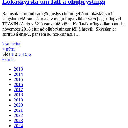
Lokaskýrsla um fall á olíuþrýstingi
Rannsóknarnefnd samgönguslysa hefur gefið út lokaskýrslu í
tengslum við rannsókn á alvarlegu flugatviki er varð þegar flugvél
TF-WIN (Airbus 321) var snúið við til Keflavíkurflugvallar þann 1.
nóvember 2018 eftir að olíuþrýstingur féll á hreyfli. Skýrslan er
skrifuð á ensku, þar sem að nokkrir aðila…
lesa meira
< nýrri
Síða
1
2
3
4
5
6
eldri >
2013
2014
2015
2016
2017
2018
2019
2020
2021
2022
2023
2024