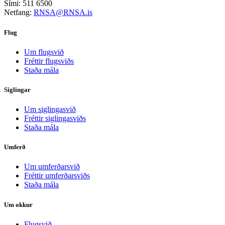
Sími: 511 6500
Netfang:
RNSA@RNSA.is
Flug
Um flugsvið
Fréttir flugsviðs
Staða mála
Siglingar
Um siglingasvið
Fréttir siglingasviðs
Staða mála
Umferð
Um umferðarsvið
Fréttir umferðarsviðs
Staða mála
Um okkur
Flugsvið