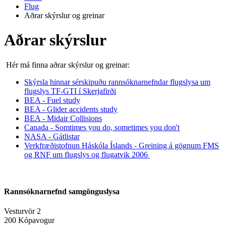
Flug
Aðrar skýrslur og greinar
Aðrar skýrslur
Hér má finna aðrar skýrslur og greinar:
Skýrsla hinnar sérskipuðu rannsóknarnefndar flugslysa um
flugslys TF-GTI í Skerjafirði
BEA - Fuel study
BEA - Glider accidents study
BEA - Midair Collisions
Canada - Somtimes you do, sometimes you don't
NASA - Gátlistar
Verkfræðistofnun Háskóla Íslands - Greining á gögnum FMS
og RNF um flugslys og flugatvik 2006
Rannsóknarnefnd samgönguslysa
Vesturvör 2
200 Kópavogur