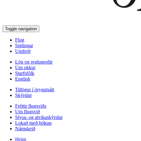
Toggle navigation
Flug
Siglingar
Umferð
Lög og reglugerðir
Um okkur
Starfsfólk
English
Tillögur í öryggisátt
Skýrslur
Fréttir flugsviðs
Um flugsvið
Slysa- og atvikaskýrslur
Lokað með bókun
Námskeið
Heim