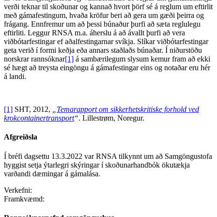
verði teknar til skoðunar og kannað hvort þörf sé á reglum um eftirlit
með gámafestingum, hvaða kröfur beri að gera um gæði þeirra og
frágang. Ennfremur um að þessi búnaður þurfi að sæta reglulegu
eftirliti. Leggur RNSA m.a. áherslu á að ávallt þurfi að vera
viðbótarfestingar ef aðalfestingarnar svíkja. Slíkar viðbótarfestingar
geta verið í formi keðja eða annars staðlaðs búnaðar. Í niðurstöðu
norskrar rannsóknar
[1]
á sambærilegum slysum kemur fram að ekki
sé hægt að treysta eingöngu á gámafestingar eins og notaðar eru hér
á landi.
[1]
SHT, 2012,
„
Temarapport om sikkerhetskritiske forhold ved
krokcontainertransport
“
. Lillestrøm, Noregur.
Afgreiðsla
Í bréfi dagsettu 13.3.2022 var RNSA tilkynnt um að Samgöngustofa
hyggist setja ýtarlegri skýringar í skoðunarhandbók ökutækja
varðandi dæmingar á gámalása.
Verkefni:
Framkvæmd: