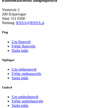
Rannsóknarnefnd samgönguslysa
Vesturvör 2
200 Kópavogur
Sími: 511 6500
Netfang:
RNSA@RNSA.is
Flug
Um flugsvið
Fréttir flugsviðs
Staða mála
Siglingar
Um siglingasvið
Fréttir siglingasviðs
Staða mála
Umferð
Um umferðarsvið
Fréttir umferðarsviðs
Staða mála