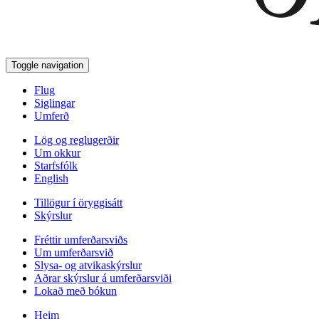
Toggle navigation
Flug
Siglingar
Umferð
Lög og reglugerðir
Um okkur
Starfsfólk
English
Tillögur í öryggisátt
Skýrslur
Fréttir umferðarsviðs
Um umferðarsvið
Slysa- og atvikaskýrslur
Aðrar skýrslur á umferðarsviði
Lokað með bókun
Heim