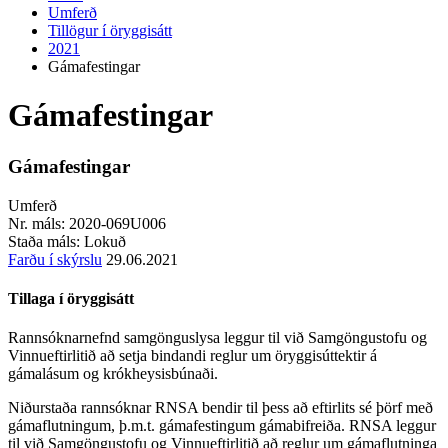
Umferð
Tillögur í öryggisátt
2021
Gámafestingar
Gámafestingar
Gámafestingar
Umferð
Nr. máls:
2020-069U006
Staða máls:
Lokuð
Farðu í skýrslu
29.06.2021
Tillaga í öryggisátt
Rannsóknarnefnd samgönguslysa leggur til við Samgöngustofu og
Vinnueftirlitið að setja bindandi reglur um öryggisúttektir á
gámalásum og krókheysisbúnaði.
Niðurstaða rannsóknar RNSA bendir til þess að eftirlits sé þörf með
gámaflutningum, þ.m.t. gámafestingum gámabifreiða. RNSA leggur
til við Samgöngustofu og Vinnueftirlitið að reglur um gámaflutninga