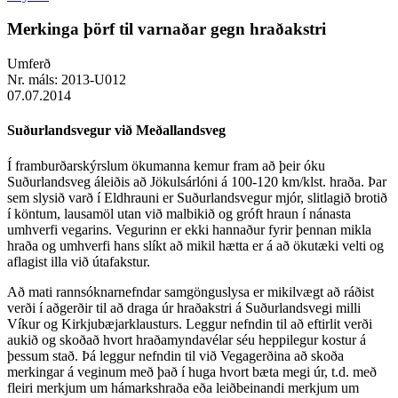
Merkinga þörf til varnaðar gegn hraðakstri
Umferð
Nr. máls:
2013-U012
07.07.2014
Suðurlandsvegur við Meðallandsveg
Í framburðarskýrslum ökumanna kemur fram að þeir óku
Suðurlandsveg áleiðis að Jökulsárlóni á 100-120 km/klst. hraða. Þar
sem slysið varð í Eldhrauni er Suðurlandsvegur mjór, slitlagið brotið
í köntum, lausamöl utan við malbikið og gróft hraun í nánasta
umhverfi vegarins. Vegurinn er ekki hannaður fyrir þennan mikla
hraða og umhverfi hans slíkt að mikil hætta er á að ökutæki velti og
aflagist illa við útafakstur.
Að mati rannsóknarnefndar samgönguslysa er mikilvægt að ráðist
verði í aðgerðir til að draga úr hraðakstri á Suðurlandsvegi milli
Víkur og Kirkjubæjarklausturs. Leggur nefndin til að eftirlit verði
aukið og skoðað hvort hraðamyndavélar séu heppilegur kostur á
þessum stað. Þá leggur nefndin til við Vegagerðina að skoða
merkingar á veginum með það í huga hvort bæta megi úr, t.d. með
fleiri merkjum um hámarkshraða eða leiðbeinandi merkjum um