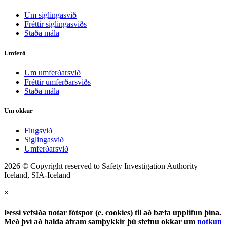
Um siglingasvið
Fréttir siglingasviðs
Staða mála
Umferð
Um umferðarsvið
Fréttir umferðarsviðs
Staða mála
Um okkur
Flugsvið
Siglingasvið
Umferðarsvið
2026 © Copyright reserved to Safety Investigation Authority
Iceland, SIA-Iceland
×
Þessi vefsíða notar fótspor (e. cookies) til að bæta upplifun þína.
Með því að halda áfram samþykkir þú stefnu okkar um
notkun