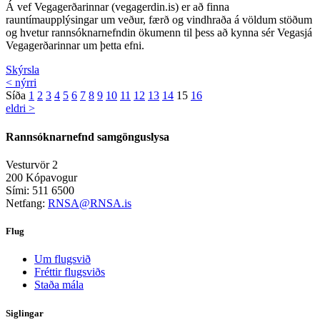
Á vef Vegagerðarinnar (vegagerdin.is) er að finna
rauntímaupplýsingar um veður, færð og vindhraða á völdum stöðum
og hvetur rannsóknarnefndin ökumenn til þess að kynna sér Vegasjá
Vegagerðarinnar um þetta efni.
Skýrsla
< nýrri
Síða
1
2
3
4
5
6
7
8
9
10
11
12
13
14
15
16
eldri >
Rannsóknarnefnd samgönguslysa
Vesturvör 2
200 Kópavogur
Sími: 511 6500
Netfang:
RNSA@RNSA.is
Flug
Um flugsvið
Fréttir flugsviðs
Staða mála
Siglingar