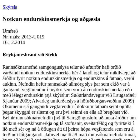
Skýrsla
Notkun endurskinsmerkja og aðgæsla
Umferð
Nr. máls:
2013-U019
16.12.2014
Reykjanesbraut við Stekk
Rannsóknarnefnd samgönguslysa telur að afturför hafi orðið
varðandi notkun endurskinsmerkja hér á landi og telur mikilvægt að
áróður fyrir notkun endurskinsmerkja og endurskins á fatnað, verði
aukinn. Nefndin hefur rannsakað allmörg slys þar sem ekið var á
gangandi vegfarendur í myrkri sem voru án endurskinsmerkja eða
með lélegt endurskin (sjá skýrslur: Suðurlandsvegur við Laugardæli
5.janúar 2009; Alvarleg umferðarslys á höfuðborgarsvæðinu 2009)
Ökumenn sjá gangandi vegfarendur í dökkum fatnaði seint og illa
þegar skyggni er slæmt og eru því seinni en ella að bregðast við.
Beinir rannsóknarnefndin því til Samgöngustofu að auka áróður um
notkun endurskinsmerkja og fá stofnanir, sveitarfélög og fyrirtæki í
lið með sér og ná á öflugan átt til þeirra hópa vegfarenda sem eru á
ferðinni fótgangandi. Jafnvel mætti að mati rannsóknarnefndarinnar,