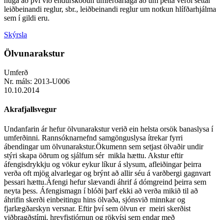
huga að því við endurskoðun umferðarlaga að um þetta verði settar
leiðbeinandi reglur, sbr., leiðbeinandi reglur um notkun hlífðarhjálma
sem í gildi eru.
Skýrsla
Ölvunarakstur
Umferð
Nr. máls:
2013-U006
10.10.2014
Akrafjallsvegur
Undanfarin ár hefur ölvunarakstur verið ein helsta orsök banaslysa í
umferðinni. Rannsóknarnefnd samgönguslysa ítrekar fyrri
ábendingar um ölvunarakstur.Ökumenn sem setjast ölvaðir undir
stýri skapa öðrum og sjálfum sér mikla hættu. Akstur eftir
áfengisdrykkju og vökur eykur líkur á slysum, afleiðingar þeirra
verða oft mjög alvarlegar og brýnt að allir séu á varðbergi gagnvart
þessari hættu.Áfengi hefur slævandi áhrif á dómgreind þeirra sem
neyta þess. Áfengismagn í blóði þarf ekki að verða mikið til að
áhrifin skerði einbeitingu hins ölvaða, sjónsvið minnkar og
fjarlægðarskyn versnar. Eftir því sem ölvun er meiri skerðist
viðbragðstími, hreyfistjórnun og rökvísi sem endar með