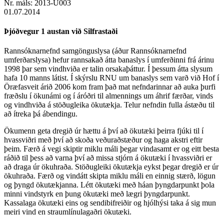
Nr. máls:
2013-U003
01.07.2014
Þjóðvegur 1 austan við Silfrastaði
Rannsóknarnefnd samgönguslysa (áður Rannsóknarnefnd
umferðarslysa) hefur rannsakað átta banaslys í umferðinni frá árinu
1998 þar sem vindhviða er talin orsakaþáttur. Í þessum átta slysum
hafa 10 manns látist. Í skýrslu RNU um banaslys sem varð við Hof í
Öræfasveit árið 2006 kom fram það mat nefndarinnar að auka þurfi
fræðslu í ökunámi og í áróðri til almennings um áhrif færðar, vinds
og vindhviða á stöðugleika ökutækja. Telur nefndin fulla ástæðu til
að ítreka þá ábendingu.
Ökumenn geta dregið úr hættu á því að ökutæki þeirra fjúki til í
hvassviðri með því að skoða veðuraðstæður og haga akstri eftir
þeim. Færð á vegi skiptir miklu máli þegar vindasamt er og eitt besta
ráðið til þess að varna því að missa stjórn á ökutæki í hvassviðri er
að draga úr ökuhraða. Stöðugleiki ökutækja eykst þegar dregið er úr
ökuhraða. Færð og vindátt skipta miklu máli en einnig stærð, lögun
og þyngd ökutækjanna. Létt ökutæki með háan þyngdarpunkt þola
minni vindstyrk en þung ökutæki með lægri þyngdarpunkt.
Kassalaga ökutæki eins og sendibifreiðir og hjólhýsi taka á sig mun
meiri vind en straumlínulagaðri ökutæki.