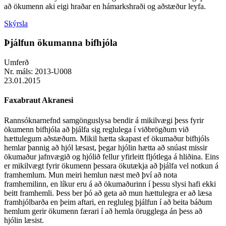
að ökumenn aki eigi hraðar en hámarkshraði og aðstæður leyfa.
Skýrsla
Þjálfun ökumanna bifhjóla
Umferð
Nr. máls:
2013-U008
23.01.2015
Faxabraut Akranesi
Rannsóknarnefnd samgönguslysa bendir á mikilvægi þess fyrir
ökumenn bifhjóla að þjálfa sig reglulega í viðbrögðum við
hættulegum aðstæðum. Mikil hætta skapast ef ökumaður bifhjóls
hemlar þannig að hjól læsast, þegar hjólin hætta að snúast missir
ökumaður jafnvægið og hjólið fellur yfirleitt fljótlega á hliðina. Eins
er mikilvægt fyrir ökumenn þessara ökutækja að þjálfa vel notkun á
framhemlum. Mun meiri hemlun næst með því að nota
framhemilinn, en líkur eru á að ökumaðurinn í þessu slysi hafi ekki
beitt framhemli. Þess ber þó að geta að mun hættulegra er að læsa
framhjólbarða en þeim aftari, en regluleg þjálfun í að beita báðum
hemlum gerir ökumenn færari í að hemla örugglega án þess að
hjólin læsist.