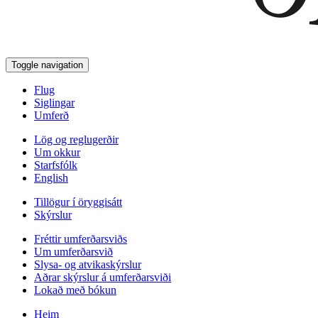
Toggle navigation
Flug
Siglingar
Umferð
Lög og reglugerðir
Um okkur
Starfsfólk
English
Tillögur í öryggisátt
Skýrslur
Fréttir umferðarsviðs
Um umferðarsvið
Slysa- og atvikaskýrslur
Aðrar skýrslur á umferðarsviði
Lokað með bókun
Heim