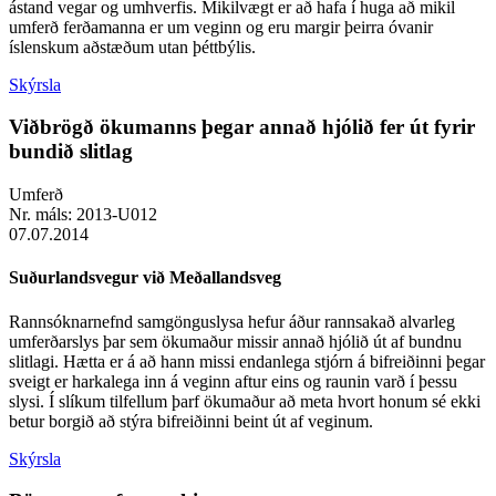
ástand vegar og umhverfis. Mikilvægt er að hafa í huga að mikil
umferð ferðamanna er um veginn og eru margir þeirra óvanir
íslenskum aðstæðum utan þéttbýlis.
Skýrsla
Viðbrögð ökumanns þegar annað hjólið fer út fyrir
bundið slitlag
Umferð
Nr. máls:
2013-U012
07.07.2014
Suðurlandsvegur við Meðallandsveg
Rannsóknarnefnd samgönguslysa hefur áður rannsakað alvarleg
umferðarslys þar sem ökumaður missir annað hjólið út af bundnu
slitlagi. Hætta er á að hann missi endanlega stjórn á bifreiðinni þegar
sveigt er harkalega inn á veginn aftur eins og raunin varð í þessu
slysi. Í slíkum tilfellum þarf ökumaður að meta hvort honum sé ekki
betur borgið að stýra bifreiðinni beint út af veginum.
Skýrsla