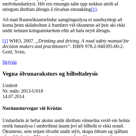
meðvitundarleysi. Hér eru einungis talin upp nokkur atriði af
mörgum áhrifum áfengis á ölvaðan einstakling
[1]
.
Að mati Rannsóknarnefndar samgönguslysa er nauðsynlegt að
koma þeim skilaboðum á framfæri við ökumenn að þeir aki ekki
undir neinum kringumstæðum eftir að hafa neytt áfengis.
[1]
WHO, 2007.
„Drinking and driving. A road safety manual for
decision makers and practitioners“
. ISBN 978-2-940395-00-2.
Genf, Sviss.
Skýrsla
Vegna ölvunaraksturs og bílbeltaleysis
Umferð
Nr. máls:
2013-U018
14.07.2014
Norðausturvegur við Kvistás
Undanfarin ár hefur akstur undir áhrifum vímuefna verið ein helsta
orsök banaslysa í umferðinni ásamt því að bílbelti er ekki notað.
Ökumenn, sem setjast ölvaðir undir stýri, skapa öðrum og sjálfum