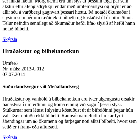
sér mikla hættu. Mörg dæmi eru um slys af þessum toga þar sem
akstur eftir áfengisdrykkju endar með umferðarslysi og brýnt er að
allir séu á varðbergi gagnvart þessari hættu. Þá notaði ökumaður í
slysinu sem hér um ræðir ekki bílbelti og kastaðist út úr bifreiðinni.
Telur nefndin sennilegt að ökumaður hefði lifað slysið af hefði hann
notað bílbelti.
Skýrsla
Hraðakstur og bílbeltanotkun
Umferð
Nr. máls:
2013-U012
07.07.2014
Suðurlandsvegur við Meðallandsveg
Hraðakstur og vanhöld á bílbeltanotkun eru tvær algengustu orsakir
banaslysa í umferðinni og koma einnig við sögu í þessu slysi.
Stúlkurnar sem létust í slysinu köstuðust út úr bifreiðinni þegar hún
valt. Þær notuðu ekki bílbelti. Rannsóknarnefndin ítrekar fyrri
ábendingar um að ökumenn og farþegar noti alltaf bílbelti, hvort sem
setið er í fram- eða aftursæti.
Skýrsla