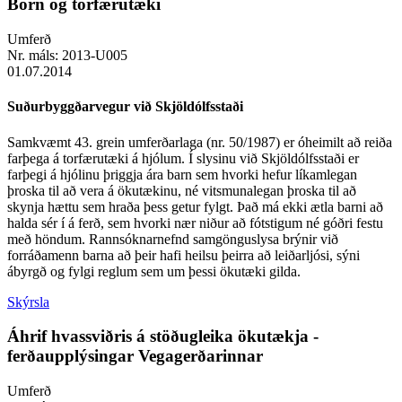
Börn og torfærutæki
Umferð
Nr. máls:
2013-U005
01.07.2014
Suðurbyggðarvegur við Skjöldólfsstaði
Samkvæmt 43. grein umferðarlaga (nr. 50/1987) er óheimilt að reiða
farþega á torfærutæki á hjólum. Í slysinu við Skjöldólfsstaði er
farþegi á hjólinu þriggja ára barn sem hvorki hefur líkamlegan
þroska til að vera á ökutækinu, né vitsmunalegan þroska til að
skynja hættu sem hraða þess getur fylgt. Það má ekki ætla barni að
halda sér í á ferð, sem hvorki nær niður að fótstigum né góðri festu
með höndum. Rannsóknarnefnd samgönguslysa brýnir við
forráðamenn barna að þeir hafi heilsu þeirra að leiðarljósi, sýni
ábyrgð og fylgi reglum sem um þessi ökutæki gilda.
Skýrsla
Áhrif hvassviðris á stöðugleika ökutækja -
ferðaupplýsingar Vegagerðarinnar
Umferð