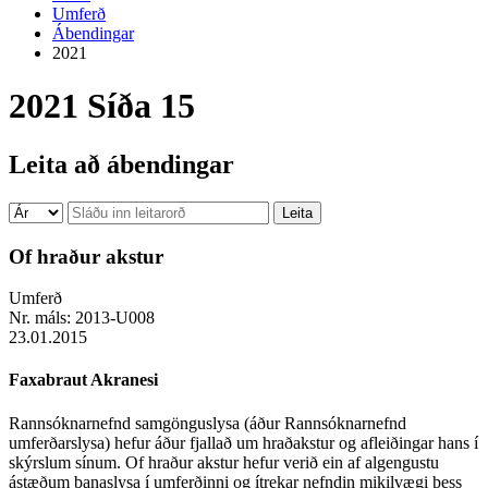
Umferð
Ábendingar
2021
2021
Síða 15
Leita að ábendingar
Of hraður akstur
Umferð
Nr. máls:
2013-U008
23.01.2015
Faxabraut Akranesi
Rannsóknarnefnd samgönguslysa (áður Rannsóknarnefnd
umferðarslysa) hefur áður fjallað um hraðakstur og afleiðingar hans í
skýrslum sínum. Of hraður akstur hefur verið ein af algengustu
ástæðum banaslysa í umferðinni og ítrekar nefndin mikilvægi þess