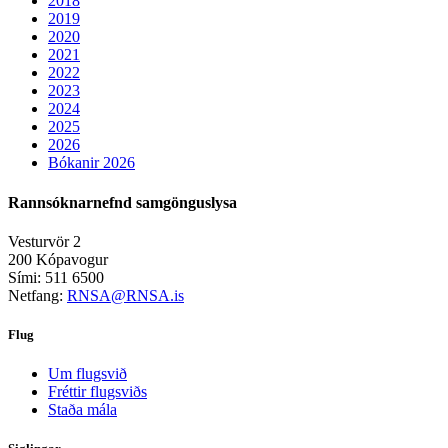
2018
2019
2020
2021
2022
2023
2024
2025
2026
Bókanir 2026
Rannsóknarnefnd samgönguslysa
Vesturvör 2
200 Kópavogur
Sími: 511 6500
Netfang:
RNSA@RNSA.is
Flug
Um flugsvið
Fréttir flugsviðs
Staða mála