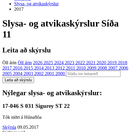
Slysa- og atvikaskýrslur
2017
Slysa- og atvikaskýrslur
Síða
11
Leita að skýrslu
Öll árin
Öll árin
2026
2025
2024
2023
2022
2021
2020
2019
2018
2017
2016
2015
2014
2013
2012
2011
2010
2009
2008
2007
2006
2005
2004
2003
2002
2001
2000
Nýlegar slysa- og atvikaskýrslur:
17-046 S 031 Sigurey ST 22
Tók niðri á Húnaflóa
Skýrsla
09.05.2017