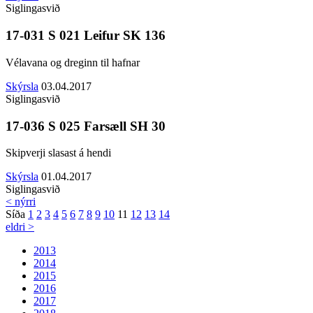
Siglingasvið
17-031 S 021 Leifur SK 136
Vélavana og dreginn til hafnar
Skýrsla
03.04.2017
Siglingasvið
17-036 S 025 Farsæll SH 30
Skipverji slasast á hendi
Skýrsla
01.04.2017
Siglingasvið
< nýrri
Síða
1
2
3
4
5
6
7
8
9
10
11
12
13
14
eldri >
2013
2014
2015
2016
2017