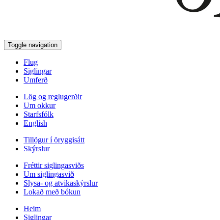
Toggle navigation
Flug
Siglingar
Umferð
Lög og reglugerðir
Um okkur
Starfsfólk
English
Tillögur í öryggisátt
Skýrslur
Fréttir siglingasviðs
Um siglingasvið
Slysa- og atvikaskýrslur
Lokað með bókun
Heim
Siglingar