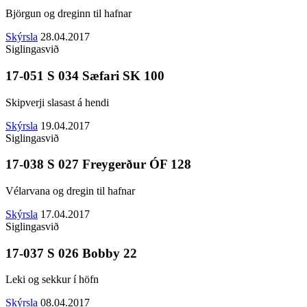
Björgun og dreginn til hafnar
Skýrsla
28.04.2017
Siglingasvið
17-051 S 034 Sæfari SK 100
Skipverji slasast á hendi
Skýrsla
19.04.2017
Siglingasvið
17-038 S 027 Freygerður ÓF 128
Vélarvana og dregin til hafnar
Skýrsla
17.04.2017
Siglingasvið
17-037 S 026 Bobby 22
Leki og sekkur í höfn
Skýrsla
08.04.2017