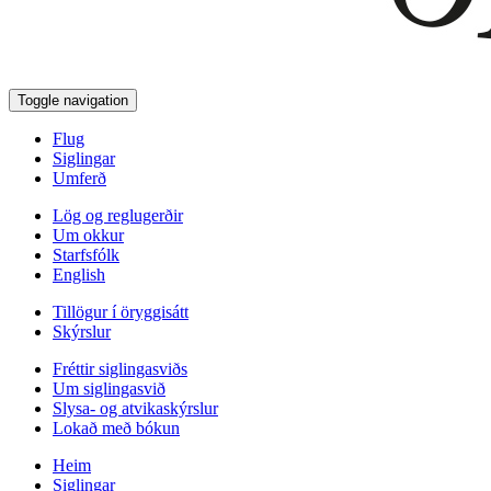
Toggle navigation
Flug
Siglingar
Umferð
Lög og reglugerðir
Um okkur
Starfsfólk
English
Tillögur í öryggisátt
Skýrslur
Fréttir siglingasviðs
Um siglingasvið
Slysa- og atvikaskýrslur
Lokað með bókun
Heim
Siglingar