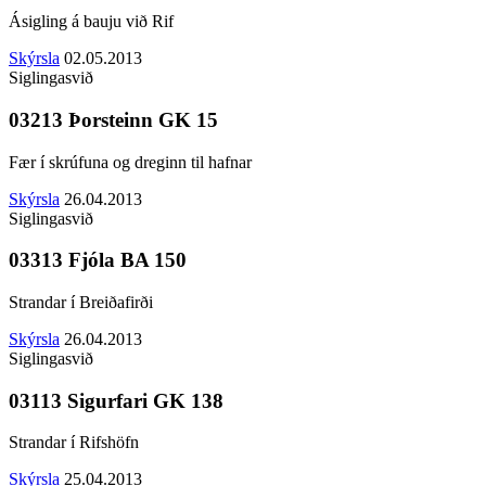
Ásigling á bauju við Rif
Skýrsla
02.05.2013
Siglingasvið
03213 Þorsteinn GK 15
Fær í skrúfuna og dreginn til hafnar
Skýrsla
26.04.2013
Siglingasvið
03313 Fjóla BA 150
Strandar í Breiðafirði
Skýrsla
26.04.2013
Siglingasvið
03113 Sigurfari GK 138
Strandar í Rifshöfn
Skýrsla
25.04.2013