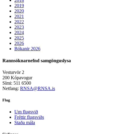
2018
2019
2020
2021
2022
2023
2024
2025
2026
Bókanir 2026
Rannsóknarnefnd samgönguslysa
Vesturvör 2
200 Kópavogur
Sími: 511 6500
Netfang:
RNSA@RNSA.is
Flug
Um flugsvið
Fréttir flugsviðs
Staða mála