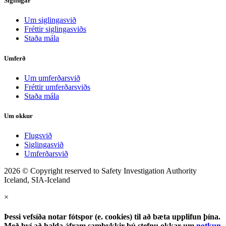
Siglingar
Um siglingasvið
Fréttir siglingasviðs
Staða mála
Umferð
Um umferðarsvið
Fréttir umferðarsviðs
Staða mála
Um okkur
Flugsvið
Siglingasvið
Umferðarsvið
2026 © Copyright reserved to Safety Investigation Authority
Iceland, SIA-Iceland
×
Þessi vefsíða notar fótspor (e. cookies) til að bæta upplifun þína.
Með því að halda áfram samþykkir þú stefnu okkar um
notkun