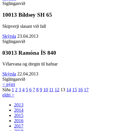
Siglingasvið
10013 Bíldsey SH 65
Skipverji slasast við fall
Skýrsla
23.04.2013
Siglingasvið
03013 Ramóna ÍS 840
Vélarvana og dregin til hafnar
Skýrsla
22.04.2013
Siglingasvið
< nýrri
Síða
1
2
3
4
5
6
7
8
9
10
11
12
13
14
15
16
17
eldri >
2013
2014
2015
2016
2017