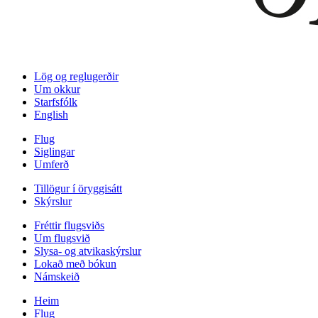
Lög og reglugerðir
Um okkur
Starfsfólk
English
Flug
Siglingar
Umferð
Tillögur í öryggisátt
Skýrslur
Fréttir flugsviðs
Um flugsvið
Slysa- og atvikaskýrslur
Lokað með bókun
Námskeið
Heim
Flug