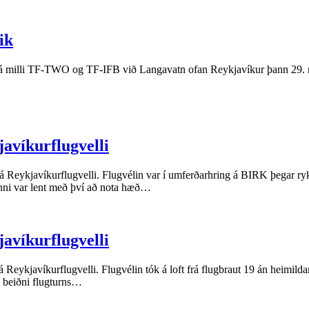
ik
s á milli TF-TWO og TF-IFB við Langavatn ofan Reykjavíkur þann 29.
avíkurflugvelli
á Reykjavíkurflugvelli.
Flugvélin var í umferðarhring á BIRK þegar ryk
linni var lent með því að nota hæð…
avíkurflugvelli
á Reykjavíkurflugvelli.
Flugvélin tók á loft frá flugbraut 19 án heimildar
ð beiðni flugturns…