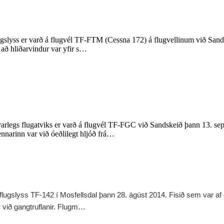
slyss er varð á flugvél TF-FTM (Cessna 172) á flugvellinum við Sands
 að hliðarvindur var yfir s…
arlegs flugatviks er varð á flugvél TF-FGC við Sandskeið þann 13. s
nnarinn var við óeðlilegt hljóð frá…
slyss TF-142 í Mosfellsdal þann 28. ágúst 2014. Fisið sem var af ger
ur við gangtruflanir. Flugm…