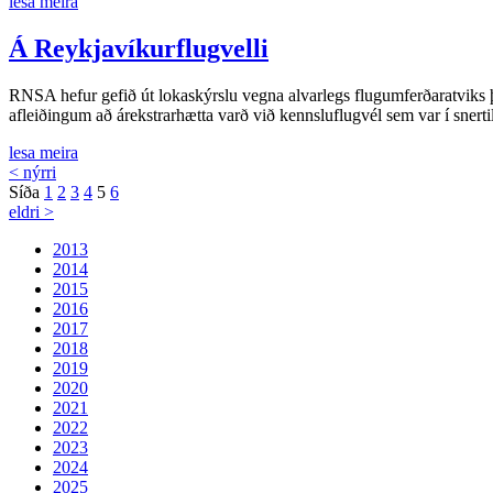
lesa meira
Á Reykjavíkurflugvelli
RNSA hefur gefið út lokaskýrslu vegna alvarlegs flugumferðaratviks þyr
afleiðingum að árekstrarhætta varð við kennsluflugvél sem var í sner
lesa meira
< nýrri
Síða
1
2
3
4
5
6
eldri >
2013
2014
2015
2016
2017
2018
2019
2020
2021
2022
2023
2024
2025