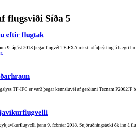
af flugsviði
Síða 5
 eftir flugtak
nn 9. ágúst 2018 þegar flugvél TF-FXA missti olíuþrýsting á hægri hrey
r.
arðarhraun
slyss TF-IFC er varð þegar kennsluvél af gerðinni Tecnam P2002JF bro
javíkurflugvelli
eykjavíkurflugvelli þann 9. febrúar 2018. Snjóruðningstæki ók inn á fl