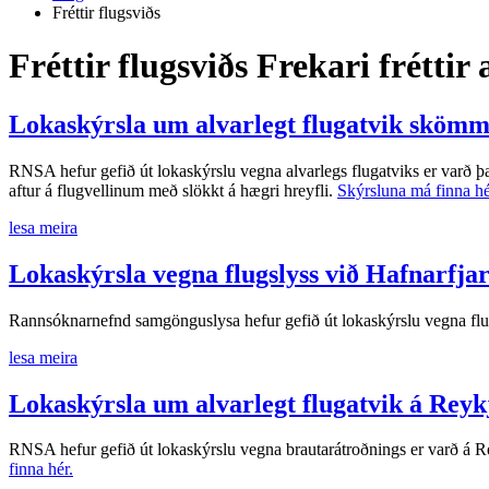
Fréttir flugsviðs
Fréttir flugsviðs
Frekari fréttir 
Lokaskýrsla um alvarlegt flugatvik skömmu
RNSA hefur gefið út lokaskýrslu vegna alvarlegs flugatviks er varð þa
aftur á flugvellinum með slökkt á hægri hreyfli.
Skýrsluna má finna hé
lesa meira
Lokaskýrsla vegna flugslyss við Hafnarfj
Rannsóknarnefnd samgönguslysa hefur gefið út lokaskýrslu vegna flug
lesa meira
Lokaskýrsla um alvarlegt flugatvik á Reyk
RNSA hefur gefið út lokaskýrslu vegna brautarátroðnings er varð á R
finna hér.