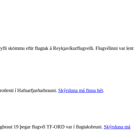
fli skömmu eftir flugtak á Reykjavíkurflugvelli. Flugvélinni var lent
tlenti í Hafnarfjarðarhrauni.
Skýrsluna má finna hér
.
ugbraut 19 þegar flugvél TF-ORD var í flugtaksbruni.
Skýrsluna má