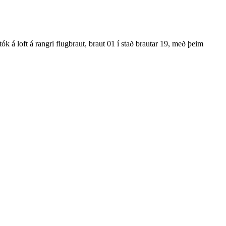
k á loft á rangri flugbraut, braut 01 í stað brautar 19, með þeim