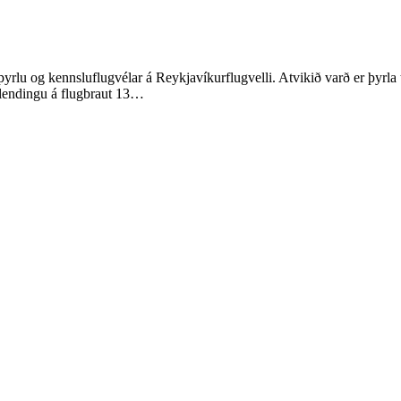
lu og kennsluflugvélar á Reykjavíkurflugvelli. Atvikið varð er þyrla tó
tilendingu á flugbraut 13…