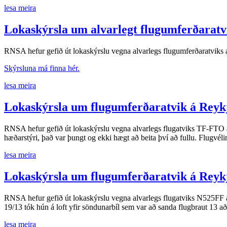
lesa meira
Lokaskýrsla um alvarlegt flugumferðaratv
RNSA hefur gefið út lokaskýrslu vegna alvarlegs flugumferðaratvik
Skýrsluna má finna hér.
lesa meira
Lokaskýrsla um flugumferðaratvik á Reykj
RNSA hefur gefið út lokaskýrslu vegna alvarlegs flugatviks TF-FTO 
hæðarstýri, það var þungt og ekki hægt að beita því að fullu. Flugvé
lesa meira
Lokaskýrsla um flugumferðaratvik á Reykj
RNSA hefur gefið út lokaskýrslu vegna alvarlegs flugatviks N525FF 
19/13 tók hún á loft yfir söndunarbíl sem var að sanda flugbraut 13 a
lesa meira