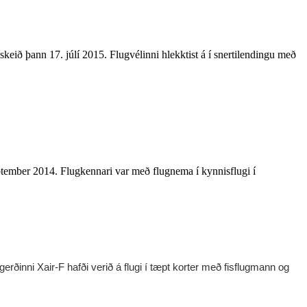
keið þann 17. júlí 2015. F
lugvélinni hlekktist á í snertilendingu með
eptember 2014.
Flugkennari var með flugnema í kynnisflugi í
ðinni Xair-F hafði verið á flugi í tæpt korter með fisflugmann og