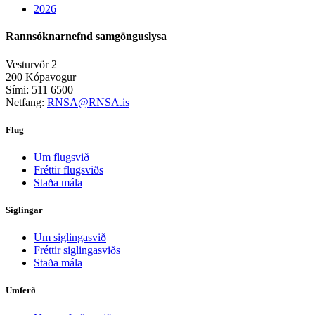
2026
Rannsóknarnefnd samgönguslysa
Vesturvör 2
200 Kópavogur
Sími: 511 6500
Netfang:
RNSA@RNSA.is
Flug
Um flugsvið
Fréttir flugsviðs
Staða mála
Siglingar
Um siglingasvið
Fréttir siglingasviðs
Staða mála
Umferð