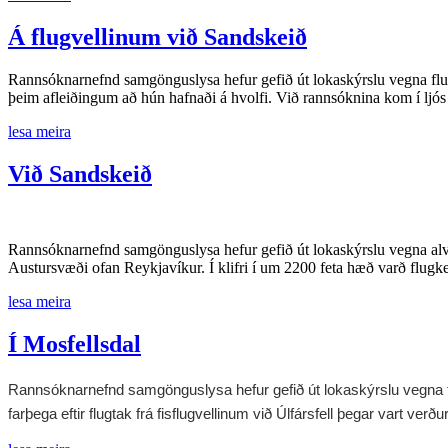
Á flugvellinum við Sandskeið
Rannsóknarnefnd samgönguslysa hefur gefið út lokaskýrslu vegna flug
þeim afleiðingum að hún hafnaði á hvolfi. Við rannsóknina kom í ljós
lesa meira
Við Sandskeið
Rannsóknarnefnd samgönguslysa hefur gefið út lokaskýrslu vegna alv
Austursvæði ofan Reykjavíkur. Í klifri í um 2200 feta hæð varð flugke
lesa meira
Í Mosfellsdal
Rannsóknarnefnd samgönguslysa hefur gefið út lokaskýrslu vegna flug
farþega eftir flugtak frá fisflugvellinum við Úlfársfell þegar vart verð