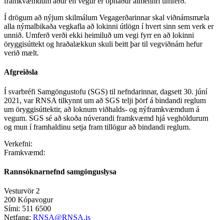
framkvæmdum áður en vegur er opnaður almennri umferð.
Í drögum að nýjum skilmálum Vegagerðarinnar skal viðnámsmæla
alla nýmalbikaða vegkafla að lokinni útlögn í hvert sinn sem verk er
unnið. Umferð verði ekki heimiluð um vegi fyrr en að lokinni
öryggisúttekt og hraðalækkun skuli beitt þar til vegviðnám hefur
verið mælt.
Afgreiðsla
Í svarbréfi Samgöngustofu (SGS) til nefndarinnar, dagsett 30. júní
2021, var RNSA tilkynnt um að SGS telji þörf á bindandi reglum
um öryggisúttektir, að loknum viðhalds- og nýframkvæmdum á
vegum. SGS sé að skoða núverandi framkvæmd hjá veghöldurum
og mun í framhaldinu setja fram tillögur að bindandi reglum.
Verkefni:
Framkvæmd:
Rannsóknarnefnd samgönguslysa
Vesturvör 2
200 Kópavogur
Sími: 511 6500
Netfang:
RNSA@RNSA.is