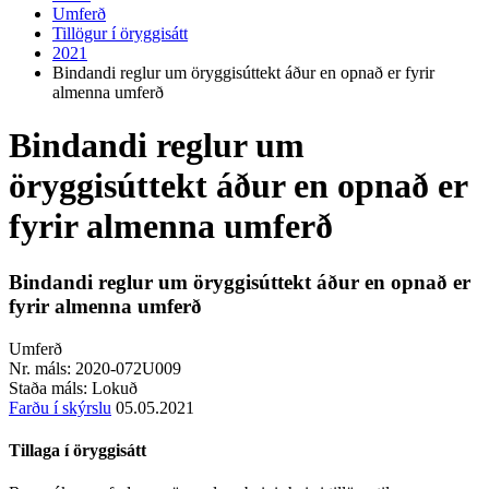
Umferð
Tillögur í öryggisátt
2021
Bindandi reglur um öryggisúttekt áður en opnað er fyrir
almenna umferð
Bindandi reglur um
öryggisúttekt áður en opnað er
fyrir almenna umferð
Bindandi reglur um öryggisúttekt áður en opnað er
fyrir almenna umferð
Umferð
Nr. máls:
2020-072U009
Staða máls:
Lokuð
Farðu í skýrslu
05.05.2021
Tillaga í öryggisátt