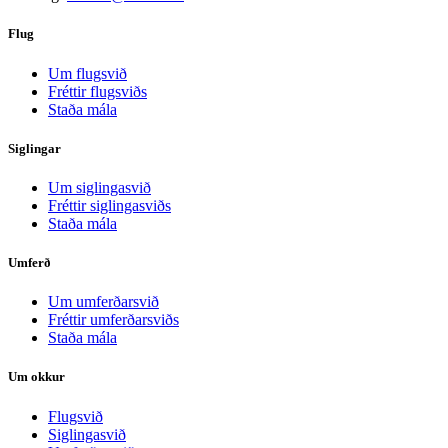
Flug
Um flugsvið
Fréttir flugsviðs
Staða mála
Siglingar
Um siglingasvið
Fréttir siglingasviðs
Staða mála
Umferð
Um umferðarsvið
Fréttir umferðarsviðs
Staða mála
Um okkur
Flugsvið
Siglingasvið