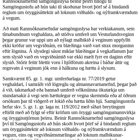
Rannsóknarnefnd samgönguslysa beinir þeirri tillögu til
Samgöngustofu að hún taki til skoðunar hvort þörf sé á bindandi
reglum um öryggisúttektir að loknum viðhalds- og nýframkvæmdum
á vegum.
Að mati Rannsóknarnefndar samgönguslysa bar verktakanum, sem
tímabundnum veghaldara, að stöðva umferð um Vesturlandsveginn
þegar grunur var uppi um að nýlagt malbikið á veginum uppfyllti
ekki kröfur um vegviðnám, en blæðinga varð vart strax morguninn
eftir lögnina. Á slysdegi sáust miklar blæðingar á vegkaflanum þar
sem slysið varð en vegviðnámið var ekki mælt fyrr en daginn eftir
slysið. Stórir feitir blettir voru í hjólförum akreina í báðar áttir og
regnvatn á veginum jók enn á hálkuna og hættu á slysum.
Samkvæmt 85. gr. 1. mgr. umferðarlaga nr. 77/2019 getur
veghaldari, í samráði við lögreglu og almannavarnanefnd, þegar það
á við, takmarkað eða bannað umferð vélknúinna ökutækja um
stundarsakir á vegi sem hættulegur er vegna skemmda eða af öðrum
orsökum þar til viðgerð er lokið eða hætta liðin hjá. Samgöngustofa
hefur skv. 5. gr. 1. gr. laga nr. 119/2012 með síðari breytingum
eftirlit með að fylgt sé eftir kröfum um öryggi samgöngumannvirkja
og öryggisstjórnun þeirra. Beinir Rannsóknarnefnd samgönguslysa
því til Samgöngustofu að hún skoði hvort þörf sé á bindandi reglum
um öryggisúttektir að loknum viðhalds- og nýframkvæmdum á
vegum, eins og vegviðnámsmælingar að loknum malbikunar­