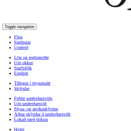
Toggle navigation
Flug
Siglingar
Umferð
Lög og reglugerðir
Um okkur
Starfsfólk
English
Tillögur í öryggisátt
Skýrslur
Fréttir umferðarsviðs
Um umferðarsvið
Slysa- og atvikaskýrslur
Aðrar skýrslur á umferðarsviði
Lokað með bókun
Heim