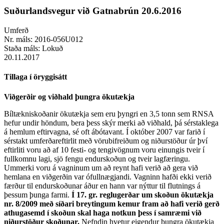
Suðurlandsvegur við Gatnabrún 20.6.2016
Umferð
Nr. máls:
2016-056U012
Staða máls:
Lokuð
20.11.2017
Tillaga í öryggisátt
Viðgerðir og viðhald þungra ökutækja
Bíltækniskoðanir ökutækja sem eru þyngri en 3,5 tonn sem RNSA
hefur undir höndum, bera þess skýr merki að viðhald, þá sérstaklega
á hemlum eftirvagna, sé oft ábótavant. Í október 2007 var farið í
sérstakt umferðareftirlit með vörubifreiðum og niðurstöður úr því
eftirliti voru að af 10 festi- og tengivögnum voru einungis tveir í
fullkomnu lagi, sjö fengu endurskoðun og tveir lagfæringu.
Ummerki voru á vagninum um að reynt hafi verið að gera við
hemlana en viðgerðin var ófullnægjandi. Vagninn hafði ekki verið
færður til endurskoðunar áður en hann var nýttur til flutnings á
þessum þunga farmi.
Í 17. gr. reglugerðar um skoðun ökutækja
nr. 8/2009 með síðari breytingum kemur fram að hafi verið gerð
athugasemd í skoðun skal haga notkun þess í samræmi við
niðurstöður skoðunar.
Nefndin hvetur eigendur þungra ökutækja