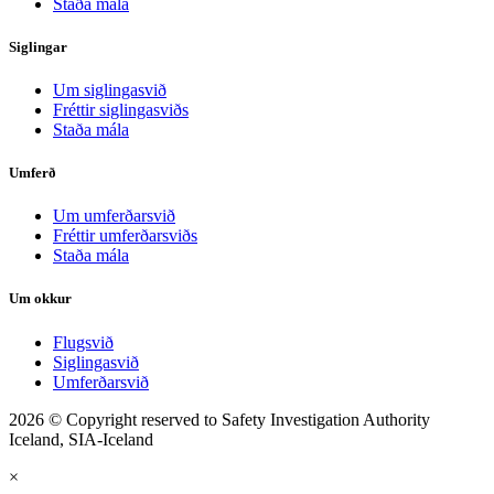
Staða mála
Siglingar
Um siglingasvið
Fréttir siglingasviðs
Staða mála
Umferð
Um umferðarsvið
Fréttir umferðarsviðs
Staða mála
Um okkur
Flugsvið
Siglingasvið
Umferðarsvið
2026 © Copyright reserved to Safety Investigation Authority
Iceland, SIA-Iceland
×