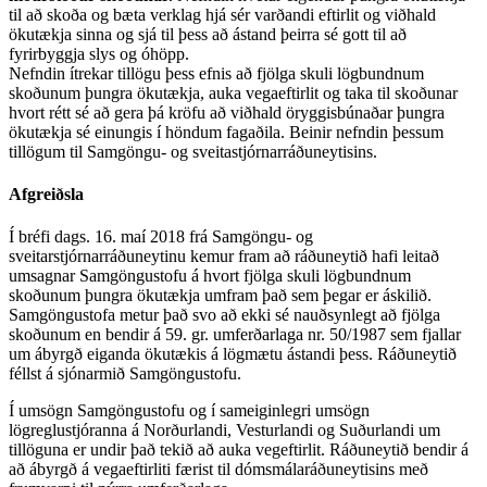
til að skoða og bæta verklag hjá sér varðandi eftirlit og viðhald
ökutækja sinna og sjá til þess að ástand þeirra sé gott til að
fyrirbyggja slys og óhöpp.
Nefndin ítrekar tillögu þess efnis að fjölga skuli lögbundnum
skoðunum þungra ökutækja, auka vegaeftirlit og taka til skoðunar
hvort rétt sé að gera þá kröfu að viðhald öryggisbúnaðar þungra
ökutækja sé einungis í höndum fagaðila. Beinir nefndin þessum
tillögum til Samgöngu- og sveitastjórnarráðuneytisins.
Afgreiðsla
Í bréfi dags. 16. maí 2018 frá Samgöngu- og
sveitarstjórnarráðuneytinu kemur fram að ráðuneytið hafi leitað
umsagnar Samgöngustofu á hvort fjölga skuli lögbundnum
skoðunum þungra ökutækja umfram það sem þegar er áskilið.
Samgöngustofa metur það svo að ekki sé nauðsynlegt að fjölga
skoðunum en bendir á 59. gr. umferðarlaga nr. 50/1987 sem fjallar
um ábyrgð eiganda ökutækis á lögmætu ástandi þess. Ráðuneytið
féllst á sjónarmið Samgöngustofu.
Í umsögn Samgöngustofu og í sameiginlegri umsögn
lögreglustjóranna á Norðurlandi, Vesturlandi og Suðurlandi um
tillöguna er undir það tekið að auka vegeftirlit. Ráðuneytið bendir á
að ábyrgð á vegaeftirliti færist til dómsmálaráðuneytisins með