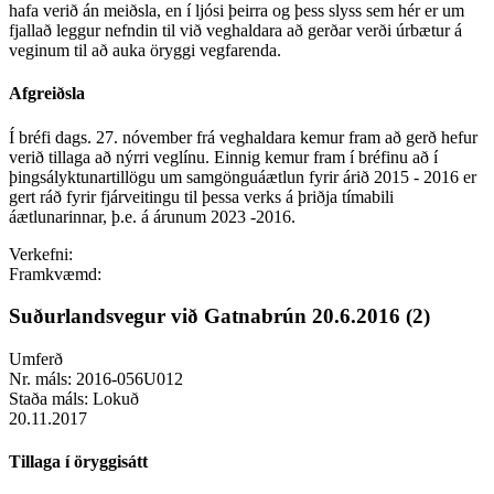
hafa verið án meiðsla, en í ljósi þeirra og þess slyss sem hér er um
fjallað leggur nefndin til við veghaldara að gerðar verði úrbætur á
veginum til að auka öryggi vegfarenda.
Afgreiðsla
Í bréfi dags. 27. nóvember frá veghaldara kemur fram að gerð hefur
verið tillaga að nýrri veglínu. Einnig kemur fram í bréfinu að í
þingsályktunartillögu um samgönguáætlun fyrir árið 2015 - 2016 er
gert ráð fyrir fjárveitingu til þessa verks á þriðja tímabili
áætlunarinnar, þ.e. á árunum 2023 -2016.
Verkefni:
Framkvæmd:
Suðurlandsvegur við Gatnabrún 20.6.2016 (2)
Umferð
Nr. máls:
2016-056U012
Staða máls:
Lokuð
20.11.2017
Tillaga í öryggisátt