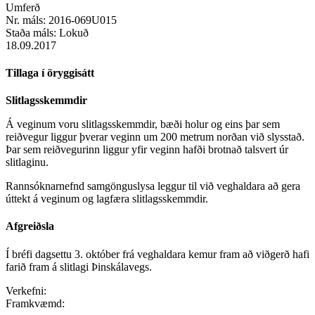
Umferð
Nr. máls:
2016-069U015
Staða máls:
Lokuð
18.09.2017
Tillaga í öryggisátt
Slitlagsskemmdir
Á veginum voru slitlagsskemmdir, bæði holur og eins þar sem
reiðvegur liggur þverar veginn um 200 metrum norðan við slysstað.
Þar sem reiðvegurinn liggur yfir veginn hafði brotnað talsvert úr
slitlaginu.
Rannsóknarnefnd samgönguslysa leggur til við veghaldara að gera
úttekt á veginum og lagfæra slitlagsskemmdir.
Afgreiðsla
Í bréfi dagsettu 3. október frá veghaldara kemur fram að viðgerð hafi
farið fram á slitlagi Þinskálavegs.
Verkefni:
Framkvæmd: