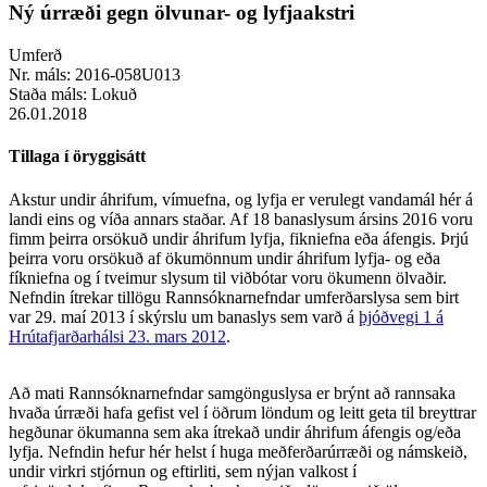
Ný úrræði gegn ölvunar- og lyfjaakstri
Umferð
Nr. máls:
2016-058U013
Staða máls:
Lokuð
26.01.2018
Tillaga í öryggisátt
Akstur undir áhrifum, vímuefna, og lyfja er verulegt vandamál hér á
landi eins og víða annars staðar. Af 18 banaslysum ársins 2016 voru
fimm þeirra orsökuð undir áhrifum lyfja, fikniefna eða áfengis. Þrjú
þeirra voru orsökuð af ökumönnum undir áhrifum lyfja- og eða
fíkniefna og í tveimur slysum til viðbótar voru ökumenn ölvaðir.
Nefndin ítrekar tillögu Rannsóknarnefndar umferðarslysa sem birt
var 29. maí 2013 í skýrslu um banaslys sem varð á
þjóðvegi 1 á
Hrútafjarðarhálsi 23. mars 2012
.
Að mati Rannsóknarnefndar samgönguslysa er brýnt að rannsaka
hvaða úrræði hafa gefist vel í öðrum löndum og leitt geta til breyttrar
hegðunar ökumanna sem aka ítrekað undir áhrifum áfengis og/eða
lyfja. Nefndin hefur hér helst í huga meðferðarúrræði og námskeið,
undir virkri stjórnun og eftirliti, sem nýjan valkost í