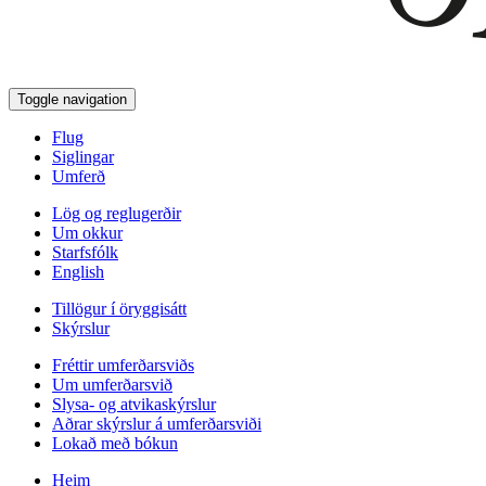
Toggle navigation
Flug
Siglingar
Umferð
Lög og reglugerðir
Um okkur
Starfsfólk
English
Tillögur í öryggisátt
Skýrslur
Fréttir umferðarsviðs
Um umferðarsvið
Slysa- og atvikaskýrslur
Aðrar skýrslur á umferðarsviði
Lokað með bókun
Heim