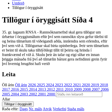
Umferð
Tillögur í öryggisátt
Tillögur í öryggisátt
Síða 4
35. gr. lagaum RNSA - Rannsóknarnefnd skal gera tillögur um
úrbætur í öryggismálum eftir því sem rannsókn slyss gefur tilefni til
og beina tilmælum til viðeigandi aðila, innlendra sem erlendra, eftir
því sem við á. Tillögurnar skal birta opinberlega. Þeir sem tilmælum
er beint til skulu taka tilhlýðilegt tillit til þeirra og hrinda í
framkvæmd ef við á. Skulu þeir án tafar og eigi síðar en innan
þriggja mánaða frá því að tilmælin bárust gera nefndinni grein fyrir
því hvernig brugðist hafi verið
Leita
Öll árin
Öll árin
2026
2025
2024
2023
2022
2021
2020
2019
2018
2017
2016
2015
2014
2013
2012
2011
2010
2009
2008
2007
2006
2005
2004
2003
2002
2001
2000
Allar
Raða eftir:
Dags
Nr. máls
Atvik
Verkefni
Staða máls