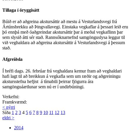
Tillaga í öryggisátt
Búið er að aðgreina akstursáttir að mestu á Vesturlandsvegi frá
Ártúnsbrekku að Þingvallavegi. Einstaka vegkaflar á þessari leið eru
þó ennþá með óaðgreindar akstursáttir þar á meðal vegkaflinn þar
sem slysið átti sér stað. Rannsóknarnefnd samgönguslysa leggur til
við veghaldara að aðgreina akstursáttir á Vesturlandsvegi á þessum
stað.
Afgreiðsla
Í bréfi dags. 26. febrúar frá veghaldara kemur fram að veghaldari
hafi lagt til að breikkun á vegkafla sem um ræðir og aðgreiningu
akstursstefna hefjist á tímabili þeirrar fjögurra ára
samgönguáætlunar sem nú er í undirbúningi.
Verkefni:
Framkvæmd:
< nýrri
Síða
1
2
3
4
5
6
7
8
9
10
11
12
13
eldri >
2014