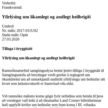
Verkefni:
Framkvæmd:
Yfirlýsing um líkamlegt og andlegt heilbrigði
Umferð
Nr. máls:
2017-011U02
Staða máls:
Opin
27.03.2020
Tillaga í öryggisátt
Yfirlýsing um líkamlegt og andlegt heilbrigði
Rannsóknarnefnd samgönguslysa beinir þeirri tillögu í öryggisátt til
Samgöngustofu að breytingar verði gerðar á reglugerð um
ökuskírteini um að umsækjandi undirriti yfirlýsingu um heilsufar sitt
hvort sem læknisvottorði er framvísað eða ekki.
Við rannsókn málsins komu gögn fyrir nefndina sem benda til þess
að verulegur vafi leiki á að ökumaður Land Cruiser bifreiðarinnar
hafi uppfyllt kröfur um heilsufar sem fram koma í III. viðauka