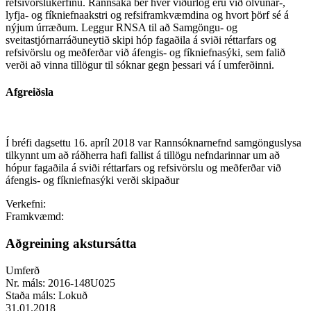
refsivörslukerfinu. Rannsaka ber hver viðurlög eru við ölvunar-,
lyfja- og fíkniefnaakstri og refsiframkvæmdina og hvort þörf sé á
nýjum úrræðum. Leggur RNSA til að Samgöngu- og
sveitastjórnarráðuneytið skipi hóp fagaðila á sviði réttarfars og
refsivörslu og meðferðar við áfengis- og fíkniefnasýki, sem falið
verði að vinna tillögur til sóknar gegn þessari vá í umferðinni.
Afgreiðsla
Í bréfi dagsettu 16. apríl 2018 var Rannsóknarnefnd samgönguslysa
tilkynnt um að ráðherra hafi fallist á tillögu nefndarinnar um að
hópur fagaðila á sviði réttarfars og refsivörslu og meðferðar við
áfengis- og fíkniefnasýki verði skipaður
Verkefni:
Framkvæmd:
Aðgreining akstursátta
Umferð
Nr. máls:
2016-148U025
Staða máls:
Lokuð
31.01.2018