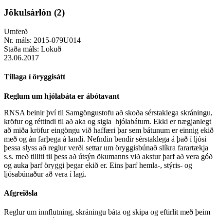
Jökulsárlón (2)
Umferð
Nr. máls:
2015-079U014
Staða máls:
Lokuð
23.06.2017
Tillaga í öryggisátt
Reglum um hjólabáta er ábótavant
RNSA beinir því til Samgöngustofu að skoða sérstaklega skráningu,
kröfur og réttindi til að aka og sigla hjólabátum. Ekki er nægjanlegt
að miða kröfur eingöngu við haffæri þar sem bátunum er einnig ekið
með og án farþega á landi. Nefndin bendir sérstaklega á það í ljósi
þessa slyss að reglur verði settar um öryggisbúnað slíkra farartækja
s.s. með tilliti til þess að útsýn ökumanns við akstur þarf að vera góð
og auka þarf öryggi þegar ekið er. Eins þarf hemla-, stýris- og
ljósabúnaður að vera í lagi.
Afgreiðsla
Reglur um innflutning, skráningu báta og skipa og eftirlit með þeim