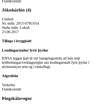
Framkvæmd:
Jökulsárlón (4)
Umferð
Nr. máls:
2015-079U014
Staða máls:
Lokuð
23.06.2017
Tillaga í öryggisátt
Lendingarstaður fyrir þyrlur
RNSA leggur það til við Samgöngustofu að hún setji
leiðbeiningar/verklagsreglur um lendingarstaði fyrir þyrlur í
atvinnuskyni sem og í einkaflugi.
Afgreiðsla
Verkefni:
Framkvæmd:
Þingskálavegur