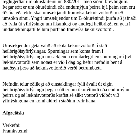
reglugerðar um ökuskírteini nr. 830/2011 með síðari breytingum.
Þegar sótt er um ökuréttindi eða endurnýjun þeirra hjá þeim sem eru
65 ára eða eldri skal umsækjandi framvísa læknisvottorði með
umsókn sinni. Yngri umsækjendur um B-ökuréttindi þurfa að jafnaði
að fylla út yfirlýsingu um líkamlegt og andlegt heilbrigði en geta í
undantekningartilfellum þurft að framvísa læknisvottorði.
Umsækjendur geta valið að skila læknisvottorði í stað
heilbrigðisyfirlýsingar. Spurningar sem koma fram í
heilbrigðisyfirlýsingu umsækjenda eru ítarlegri en spurningar í því
læknisvottorði sem notast er við í dag og hefur nefndin bent á
nauðsyn þess að læknisvottorðið verði betrumbætt.
Nefndin telur eðlilegt að einstaklingar fylli ávallt út eigin
heilbrigðisyfirlýsingu þegar sótt er um ökuréttindi eða endurnýjun
þeirra og sé læknisvottorðs krafist sé slíkt vottorð viðbót við
yfirlýsinguna en komi aldrei í staðinn fyrir hana.
Afgreiðsla
Verkefni:
Framkvæmd: