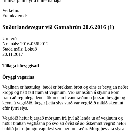
frumvarpi til nýrra umferðarlaga.
Verkefni:
Framkvæmd:
Suðurlandsvegur við Gatnabrún 20.6.2016 (1)
Umferð
Nr. máls:
2016-056U012
Staða máls:
Lokuð
20.11.2017
Tillaga í öryggisátt
Öryggi vegarins
Veglínan er hættuleg, bæði er brekkan brött og eins er beygjan neðst
kröpp og hátt fall fram af veginum. Við rannsókn á slysinu kom
fram að reglulega lenda ökumenn í vandræðum í þessari beygju og
keyra á vegriðið. Þegar þetta slys varð var vegriðið mikið skemmt
eftir fyrri slys.
Vegriðið hefur bjargað mörgum frá því að lenda út af veginum og
niður brattan vegfláann þó svo að óvíst sé að óskemmt vegrið hefði
haldið þeirri þungu vagnlest sem hér um ræðir. Mörg þessara slysa