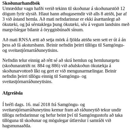
Skoðunarhandbók
Umræddur vagn hafði verið tekinn til skoðunar á skoðunarstöð 12
dögum fyrir slysið. Hlaut hann athugasemdir við alls 8 atriði, þar af
3 við ástand hemla. Að mati nefndarinnar er ekki ásættanlegt að
ökutæki, og þá sérstaklega þung ökutæki, séu á vegum landsins með
margvíslegar bilanir á öryggisbúnaði sínum.
Að mati RNSA ætti að setja mörk á fjölda atriða sem sett er út á án
þess að fá akstursbann. Beinir nefndin þeirri tillögu til Samgöngu-
og sveitastjórnarráðuneytisins.
Nefndin telur einnig að rétt sé að skrá hemlun og hemlunargetu
(skoðunaratriði nr. 884 og 886) við aðalskoðun ökutækja á
skoðunarvottorð líkt og gert er við mengunarmælingar. Beinir
nefndin þeirri tillögu einnig til Samgöngu- og
sveitastjórnarráðuneytisins.
Afgreiðsla
Í bréfi dags. 16. maí 2018 frá Samgöngu- og
sveitarstjórnarráðuneytinu kemur fram að ráðuneytið tekur undir
tillögu nefndarinnar og hefur beint því til Samgöngustofu að taka
tillöguna til skoðunar og mögulegar útfærslur í samráði við
hagsmunaaðila.