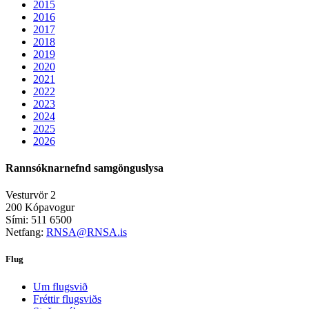
2015
2016
2017
2018
2019
2020
2021
2022
2023
2024
2025
2026
Rannsóknarnefnd samgönguslysa
Vesturvör 2
200 Kópavogur
Sími: 511 6500
Netfang:
RNSA@RNSA.is
Flug
Um flugsvið
Fréttir flugsviðs