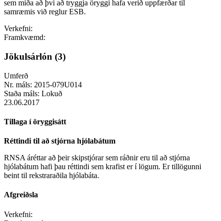
sem miða að því að tryggja öryggi hafa verið uppfærðar til
samræmis við reglur ESB.
Verkefni:
Framkvæmd:
Jökulsárlón (3)
Umferð
Nr. máls:
2015-079U014
Staða máls:
Lokuð
23.06.2017
Tillaga í öryggisátt
Réttindi til að stjórna hjólabátum
RNSA áréttar að þeir skipstjórar sem ráðnir eru til að stjórna
hjólabátum hafi þau réttindi sem krafist er í lögum. Er tillögunni
beint til rekstraraðila hjólabáta.
Afgreiðsla
Verkefni: