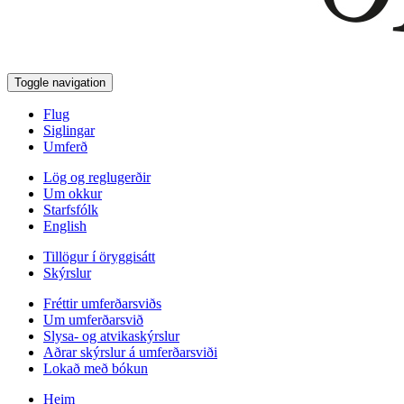
Toggle navigation
Flug
Siglingar
Umferð
Lög og reglugerðir
Um okkur
Starfsfólk
English
Tillögur í öryggisátt
Skýrslur
Fréttir umferðarsviðs
Um umferðarsvið
Slysa- og atvikaskýrslur
Aðrar skýrslur á umferðarsviði
Lokað með bókun
Heim