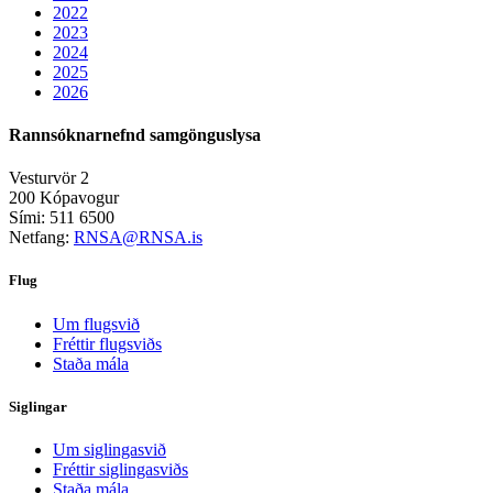
2022
2023
2024
2025
2026
Rannsóknarnefnd samgönguslysa
Vesturvör 2
200 Kópavogur
Sími: 511 6500
Netfang:
RNSA@RNSA.is
Flug
Um flugsvið
Fréttir flugsviðs
Staða mála
Siglingar
Um siglingasvið
Fréttir siglingasviðs
Staða mála