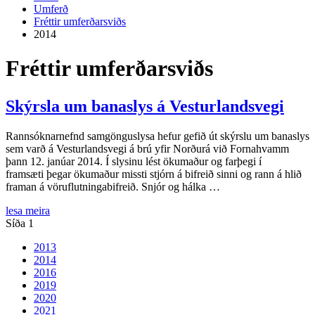
Umferð
Fréttir umferðarsviðs
2014
Fréttir umferðarsviðs
Skýrsla um banaslys á Vesturlandsvegi
Rannsóknarnefnd samgönguslysa hefur gefið út skýrslu um banaslys
sem varð á Vesturlandsvegi á brú yfir Norðurá við Fornahvamm
þann 12. janúar 2014. Í slysinu lést ökumaður og farþegi í
framsæti þegar ökumaður missti stjórn á bifreið sinni og rann á hlið
framan á vöruflutningabifreið. Snjór og hálka …
lesa meira
Síða 1
2013
2014
2016
2019
2020
2021