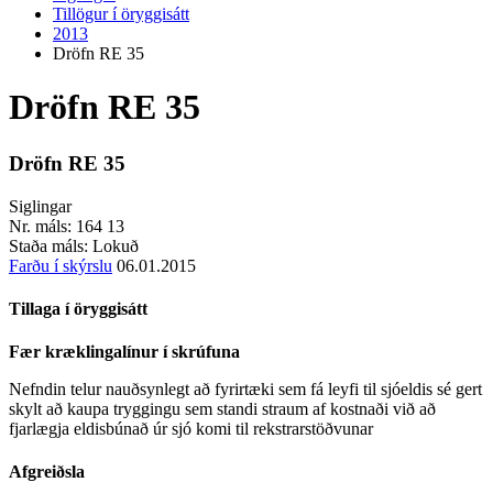
Tillögur í öryggisátt
2013
Dröfn RE 35
Dröfn RE 35
Dröfn RE 35
Siglingar
Nr. máls:
164 13
Staða máls:
Lokuð
Farðu í skýrslu
06.01.2015
Tillaga í öryggisátt
Fær kræklingalínur í skrúfuna
Nefndin telur nauðsynlegt að fyrirtæki sem fá leyfi til sjóeldis sé gert
skylt að kaupa tryggingu sem standi straum af kostnaði við að
fjarlægja eldisbúnað úr sjó komi til rekstrarstöðvunar
Afgreiðsla