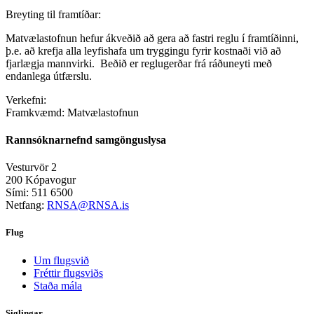
Breyting til framtíðar:
Matvælastofnun hefur ákveðið að gera að fastri reglu í framtíðinni,
þ.e. að krefja alla leyfishafa um tryggingu fyrir kostnaði við að
fjarlægja mannvirki. Beðið er reglugerðar frá ráðuneyti með
endanlega útfærslu.
Verkefni:
Framkvæmd:
Matvælastofnun
Rannsóknarnefnd samgönguslysa
Vesturvör 2
200 Kópavogur
Sími: 511 6500
Netfang:
RNSA@RNSA.is
Flug
Um flugsvið
Fréttir flugsviðs
Staða mála
Siglingar