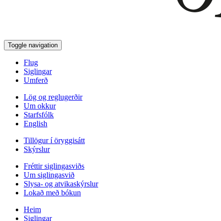
Toggle navigation
Flug
Siglingar
Umferð
Lög og reglugerðir
Um okkur
Starfsfólk
English
Tillögur í öryggisátt
Skýrslur
Fréttir siglingasviðs
Um siglingasvið
Slysa- og atvikaskýrslur
Lokað með bókun
Heim
Siglingar