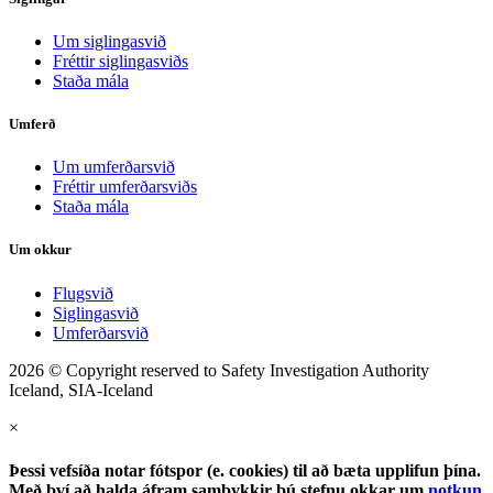
Um siglingasvið
Fréttir siglingasviðs
Staða mála
Umferð
Um umferðarsvið
Fréttir umferðarsviðs
Staða mála
Um okkur
Flugsvið
Siglingasvið
Umferðarsvið
2026 © Copyright reserved to Safety Investigation Authority
Iceland, SIA-Iceland
×
Þessi vefsíða notar fótspor (e. cookies) til að bæta upplifun þína.
Með því að halda áfram samþykkir þú stefnu okkar um
notkun