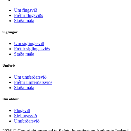
Um flugsvið
Fréttir flugsviðs
Staða mála
Siglingar
Um siglingasvið
Fréttir siglingasviðs
Staða mála
Umferð
Um umferðarsvið
Fréttir umferðarsviðs
Staða mála
Um okkur
Flugsvið
Siglingasvið
Umferðarsvið
2026 © Copyright reserved to Safety Investigation Authority Iceland,