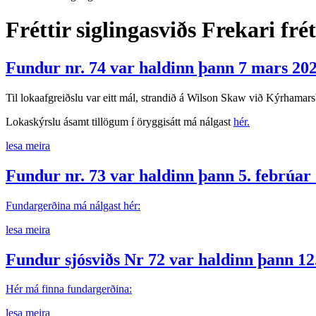
Fréttir siglingasviðs
Frekari frét
Fundur nr. 74 var haldinn þann 7 mars 202
Til lokaafgreiðslu var eitt mál, strandið á Wilson Skaw við Kýrhamar
Lokaskýrslu ásamt tillögum í öryggisátt má nálgast
hér.
lesa meira
Fundur nr. 73 var haldinn þann 5. febrúar
Fundargerðina má nálgast hér:
lesa meira
Fundur sjósviðs Nr 72 var haldinn þann 12
Hér má finna fundargerðina:
lesa meira