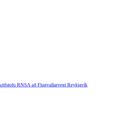
krifstofu RNSA að Flugvallarvegi Reykjavík