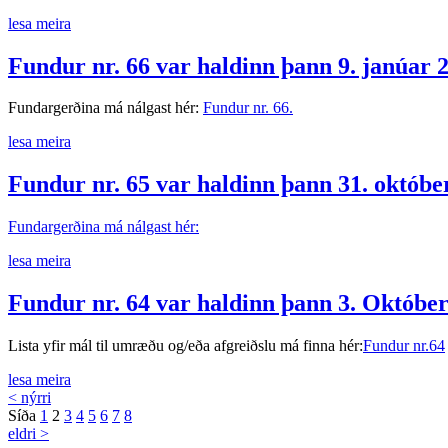
lesa meira
Fundur nr. 66 var haldinn þann 9. janúar 
Fundargerðina má nálgast hér:
Fundur nr. 66.
lesa meira
Fundur nr. 65 var haldinn þann 31. októbe
Fundargerðina má nálgast hér:
lesa meira
Fundur nr. 64 var haldinn þann 3. Október
Lista yfir mál til umræðu og/eða afgreiðslu má finna hér:
Fundur nr.64
lesa meira
< nýrri
Síða
1
2
3
4
5
6
7
8
eldri >