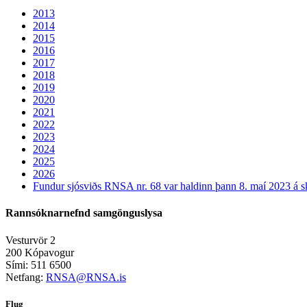
2013
2014
2015
2016
2017
2018
2019
2020
2021
2022
2023
2024
2025
2026
Fundur sjósviðs RNSA nr. 68 var haldinn þann 8. maí 2023 á s
Rannsóknarnefnd samgönguslysa
Vesturvör 2
200 Kópavogur
Sími: 511 6500
Netfang:
RNSA@RNSA.is
Flug