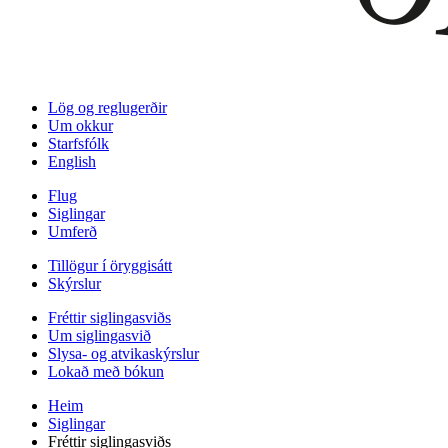
Lög og reglugerðir
Um okkur
Starfsfólk
English
Flug
Siglingar
Umferð
Tillögur í öryggisátt
Skýrslur
Fréttir siglingasviðs
Um siglingasvið
Slysa- og atvikaskýrslur
Lokað með bókun
Heim
Siglingar
Fréttir siglingasviðs