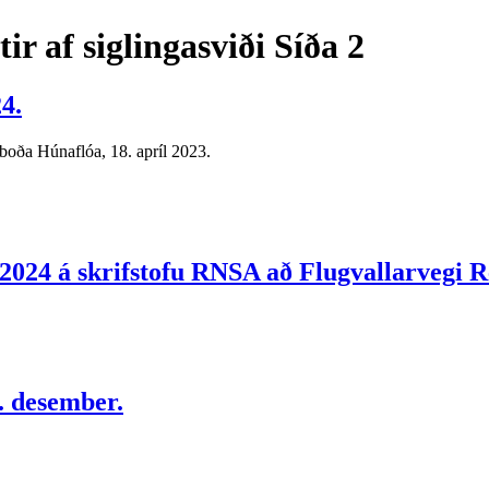
tir af siglingasviði
Síða 2
4.
sboða Húnaflóa, 18. apríl 2023.
 2024 á skrifstofu RNSA að Flugvallarvegi R
. desember.