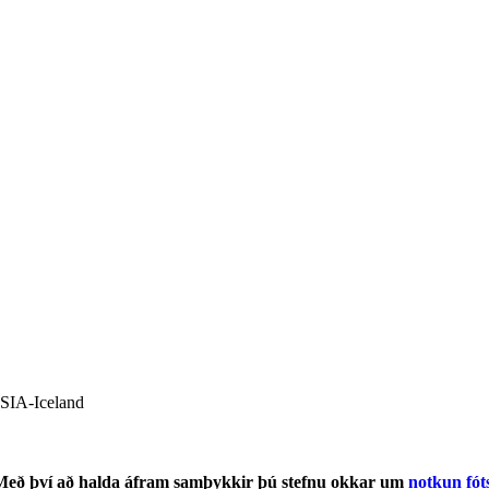
 SIA-Iceland
na. Með því að halda áfram samþykkir þú stefnu okkar um
notkun fót