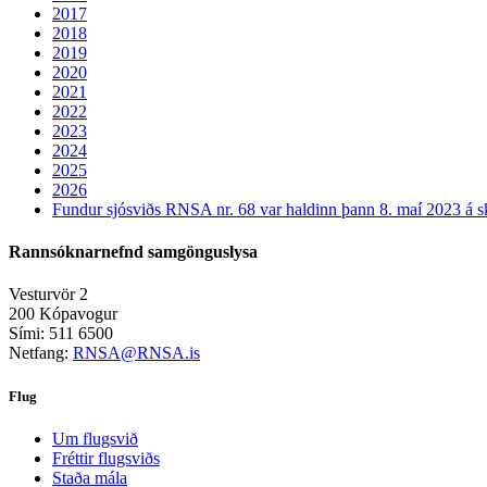
2017
2018
2019
2020
2021
2022
2023
2024
2025
2026
Fundur sjósviðs RNSA nr. 68 var haldinn þann 8. maí 2023 á s
Rannsóknarnefnd samgönguslysa
Vesturvör 2
200 Kópavogur
Sími: 511 6500
Netfang:
RNSA@RNSA.is
Flug
Um flugsvið
Fréttir flugsviðs
Staða mála