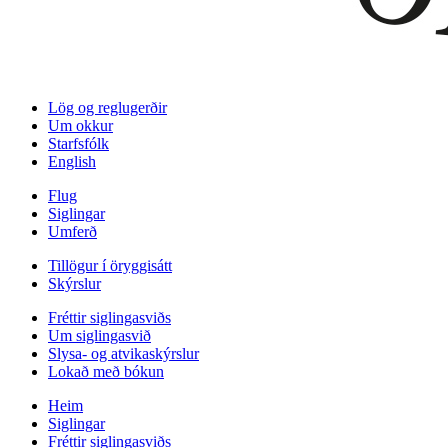
Lög og reglugerðir
Um okkur
Starfsfólk
English
Flug
Siglingar
Umferð
Tillögur í öryggisátt
Skýrslur
Fréttir siglingasviðs
Um siglingasvið
Slysa- og atvikaskýrslur
Lokað með bókun
Heim
Siglingar
Fréttir siglingasviðs