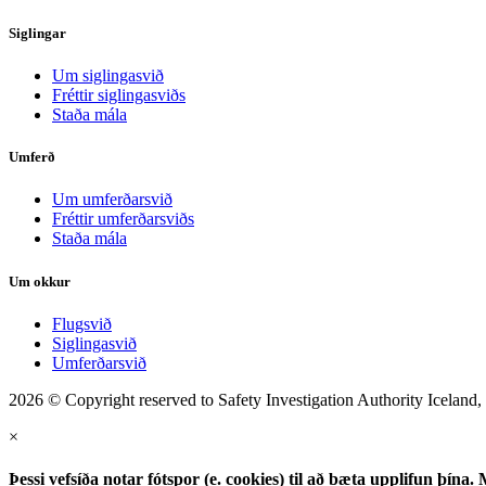
Siglingar
Um siglingasvið
Fréttir siglingasviðs
Staða mála
Umferð
Um umferðarsvið
Fréttir umferðarsviðs
Staða mála
Um okkur
Flugsvið
Siglingasvið
Umferðarsvið
2026 © Copyright reserved to Safety Investigation Authority Iceland,
×
Þessi vefsíða notar fótspor (e. cookies) til að bæta upplifun þí